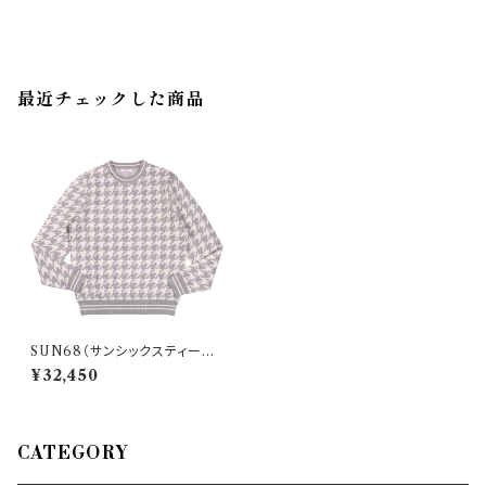
最近チェックした商品
SUN68（サンシックスティーエ
イト） 丸首セーター K42138 3
¥32,450
0131
CATEGORY