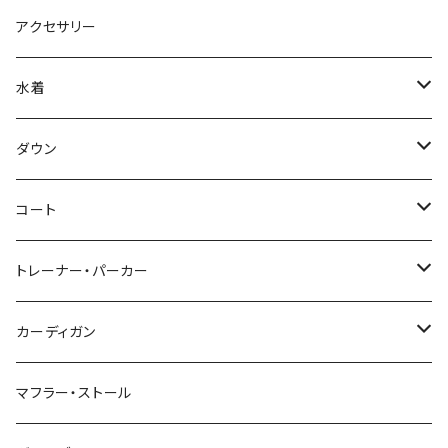
アクセサリー
水着
～44/S
ダウン
46/M
～44/S
コート
48/L
46/M
～44/S
トレーナー・パーカー
50/XL～
48/L
46/M
～44/S
カーディガン
50/XL～
48/L
46/M
～44/S
マフラー・ストール