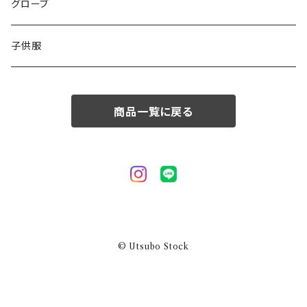
50/XL～
48/L
46/M
グローブ
50/XL～
48/L
子供服
50/XL～
商品一覧に戻る
© Utsubo Stock