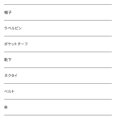
50/XL～
48/L
26cm～
帽子
50/XL～
27cm～
ラペルピン
28cm～
ポケットチーフ
靴下
ネクタイ
ベルト
傘