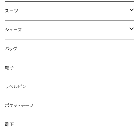
50/XL～
48/L
46/M
～44/S
スーツ
50/XL～
48/L
46/M
～44/S
シューズ
50/XL～
48/L
46/M
～25.5cm
バッグ
50/XL～
48/L
26cm～
帽子
50/XL～
27cm～
ラペルピン
28cm～
ポケットチーフ
靴下