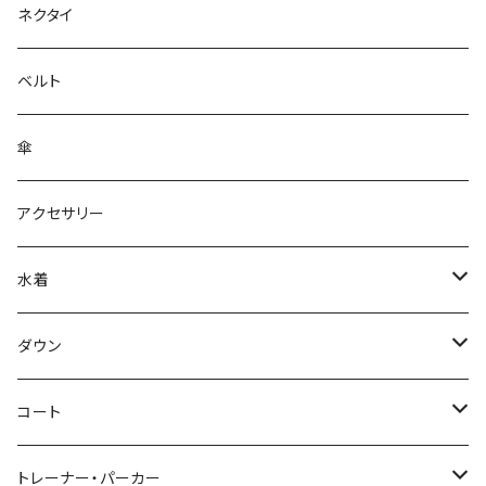
ネクタイ
ベルト
傘
アクセサリー
水着
～44/S
ダウン
46/M
～44/S
コート
48/L
46/M
～44/S
トレーナー・パーカー