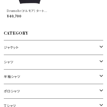
Drumohr（ドルモア） タートル
ネックセーター D7M104 3016
¥40,700
6
CATEGORY
ジャケット
～44/S
シャツ
46/M
～44/S
半袖シャツ
48/L
46/M
～44/S
ポロシャツ
50/XL～
48/L
46/M
～44/S
Tシャツ