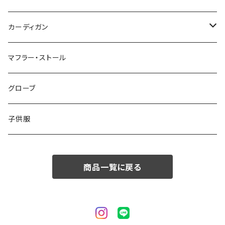
50/XL～
48/L
46/M
～44/S
カーディガン
50/XL～
48/L
46/M
～44/S
マフラー・ストール
50/XL～
48/L
46/M
グローブ
50/XL～
48/L
子供服
50/XL～
商品一覧に戻る