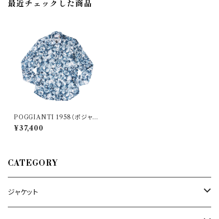
最近チェックした商品
POGGIANTI 1958（ポジャン
ティ 1958） 長袖シャツ PISA 3
¥37,400
0296
CATEGORY
ジャケット