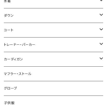
水着
～44/S
ダウン
46/M
～44/S
コート
48/L
46/M
～44/S
トレーナー・パーカー
50/XL～
48/L
46/M
～44/S
カーディガン
50/XL～
48/L
46/M
～44/S
マフラー・ストール
50/XL～
48/L
46/M
グローブ
50/XL～
48/L
子供服