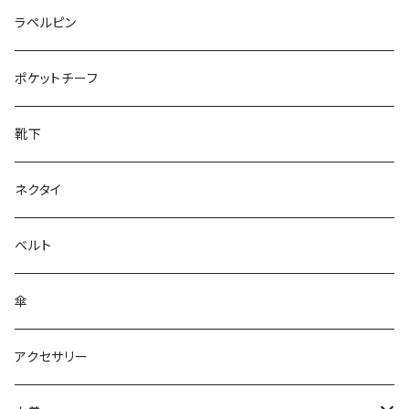
50/XL～
27cm～
ラペルピン
28cm～
ポケットチーフ
靴下
ネクタイ
ベルト
傘
アクセサリー