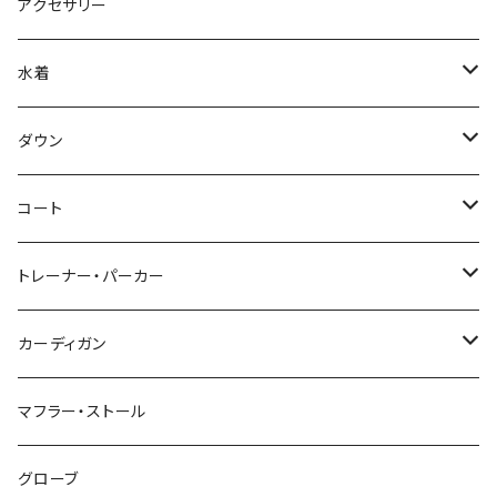
アクセサリー
水着
～44/S
ダウン
46/M
～44/S
コート
48/L
46/M
～44/S
トレーナー・パーカー
50/XL～
48/L
46/M
～44/S
カーディガン
50/XL～
48/L
46/M
～44/S
マフラー・ストール
50/XL～
48/L
46/M
グローブ