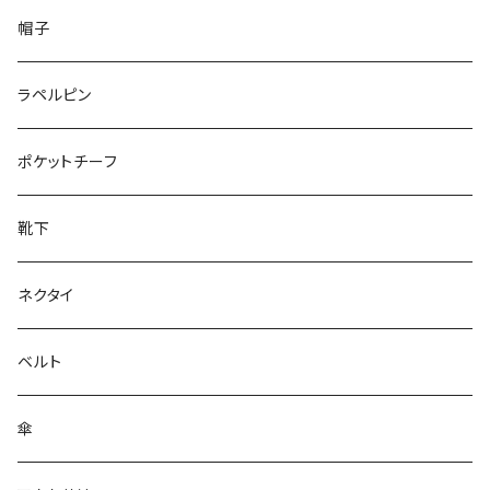
50/XL～
48/L
26cm～
帽子
50/XL～
27cm～
ラペルピン
28cm～
ポケットチーフ
靴下
ネクタイ
ベルト
傘