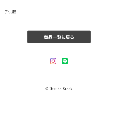
50/XL～
48/L
子供服
50/XL～
商品一覧に戻る
© Utsubo Stock