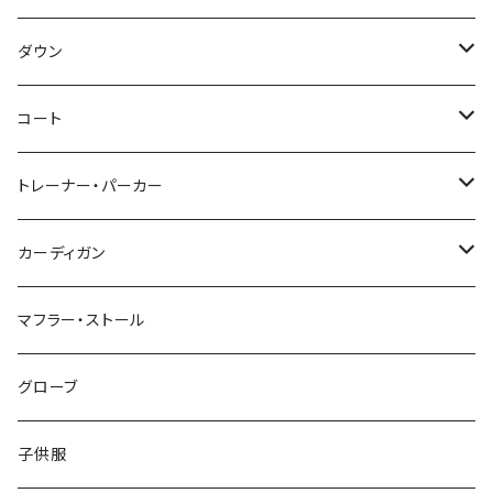
～44/S
ダウン
46/M
～44/S
コート
48/L
46/M
～44/S
トレーナー・パーカー
50/XL～
48/L
46/M
～44/S
カーディガン
50/XL～
48/L
46/M
～44/S
マフラー・ストール
50/XL～
48/L
46/M
グローブ
50/XL～
48/L
子供服