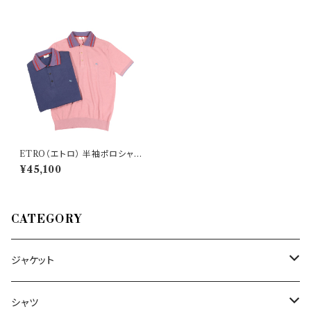
ETRO（エトロ） 半袖ポロシャツ
1M509/9799 30515
¥45,100
CATEGORY
ジャケット
～44/S
シャツ