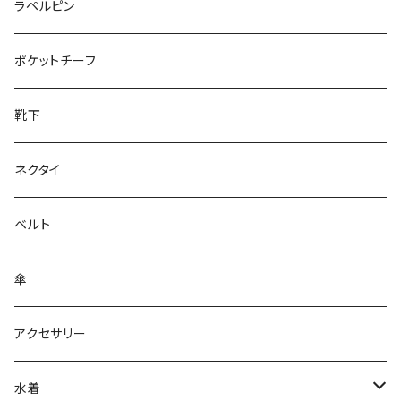
50/XL～
27cm～
ラペルピン
28cm～
ポケットチーフ
靴下
ネクタイ
ベルト
傘
アクセサリー
水着