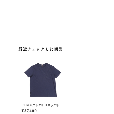
最近チェックした商品
ETRO（エトロ） Uネック半袖
Tシャツ 1Y020/9700 3052
¥37,400
4