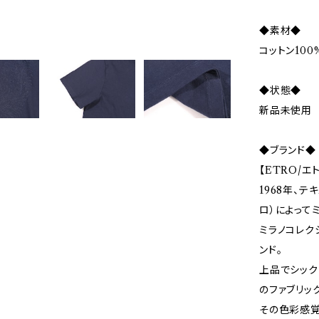
◆素材◆
コットン100
◆状態◆
新品未使用
◆ブランド◆
【ETRO/エ
1968年、テ
ロ）によって
ミラノコレク
ンド。
上品でシック
のファブリッ
その色彩感覚