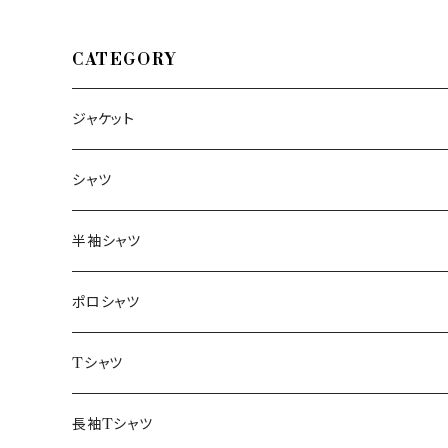
CATEGORY
ジャケット
～44/S
シャツ
46/M
～44/S
半袖シャツ
48/L
46/M
～44/S
ポロシャツ
50/XL～
48/L
46/M
～44/S
Tシャツ
50/XL～
48/L
46/M
～44/S
長袖Tシャツ