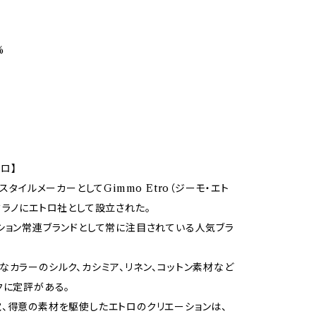
%
トロ】
キスタイルメーカーとしてGimmo Etro（ジーモ・エト
ミラノにエトロ社として設立された。
ション常連ブランドとして常に注目されている人気ブラ
なカラーのシルク、カシミア、リネン、コットン素材など
クに定評がある。
、得意の素材を駆使したエトロのクリエーションは、