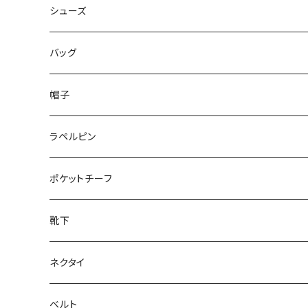
50/XL～
48/L
46/M
～44/S
シューズ
50/XL～
48/L
46/M
～25.5cm
バッグ
50/XL～
48/L
26cm～
帽子
50/XL～
27cm～
ラペルピン
28cm～
ポケットチーフ
靴下
ネクタイ
ベルト