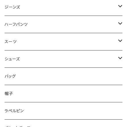
50/XL～
48/L
46/M
～44/S
ジーンズ
50/XL～
48/L
46/M
～44/S
ハーフパンツ
50/XL～
48/L
46/M
～44/S
スーツ
50/XL～
48/L
46/M
～44/S
シューズ
50/XL～
48/L
46/M
～25.5cm
バッグ
50/XL～
48/L
26cm～
帽子
50/XL～
27cm～
ラペルピン