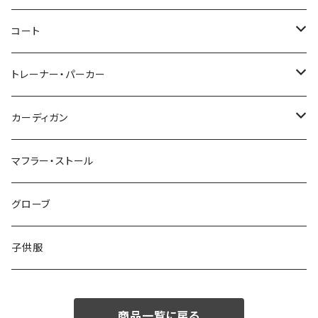
46/M
～44/S
コート
48/L
46/M
～44/S
トレーナー・パーカー
50/XL～
48/L
46/M
～44/S
カーディガン
50/XL～
48/L
46/M
～44/S
マフラー・ストール
50/XL～
48/L
46/M
グローブ
50/XL～
48/L
子供服
50/XL～
商品一覧に戻る