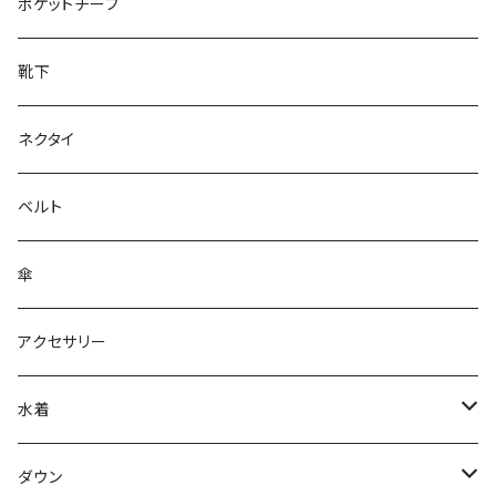
28cm～
ポケットチーフ
靴下
ネクタイ
ベルト
傘
アクセサリー
水着
～44/S
ダウン