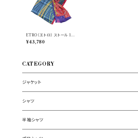
ETRO（エトロ） ストール 100
07 4011 30726
¥43,780
CATEGORY
ジャケット
～44/S
シャツ
46/M
～44/S
半袖シャツ