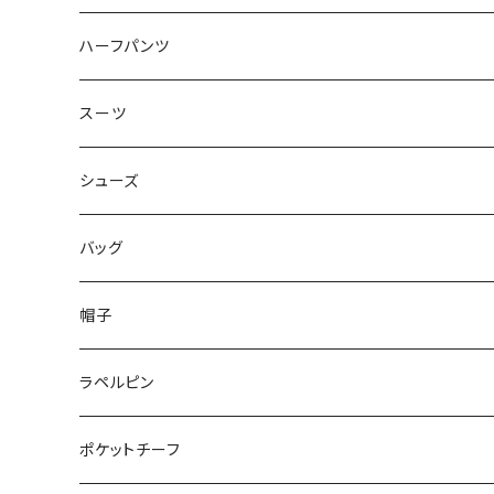
50/XL～
48/L
46/M
～44/S
ハーフパンツ
50/XL～
48/L
46/M
～44/S
スーツ
50/XL～
48/L
46/M
～44/S
シューズ
50/XL～
48/L
46/M
～25.5cm
バッグ
50/XL～
48/L
26cm～
帽子
50/XL～
27cm～
ラペルピン
28cm～
ポケットチーフ