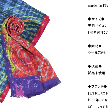
made in 
◆サイズ◆
表記サイズ：
【参考実寸】7
◆素材◆
ウール70%、
◆状態◆
新品未使用
◆ブランド◆
【ETRO/エ
1968年、テ
ロ）によって