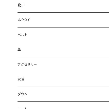
靴下
ネクタイ
ベルト
傘
アクセサリー
水着
～44/S
ダウン
46/M
～44/S