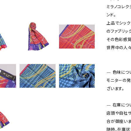
ミラノコレク
ンド。
上品でシック
のファブリッ
その色彩感覚
世界中の人々
— 色味につ
モニターの発
ざいます。
— 在庫につ
店頭や自社サ
合が御座いま
随時、在庫状