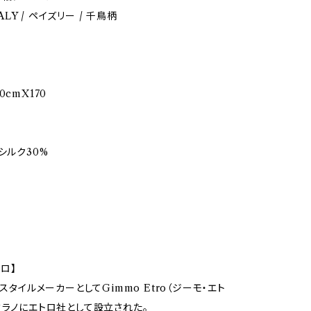
ITALY / ペイズリー / 千鳥柄
0cmX170
シルク30%
トロ】
キスタイルメーカーとしてGimmo Etro（ジーモ・エト
ミラノにエトロ社として設立された。