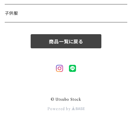
50/XL～
48/L
子供服
50/XL～
商品一覧に戻る
© Utsubo Stock
Powered by