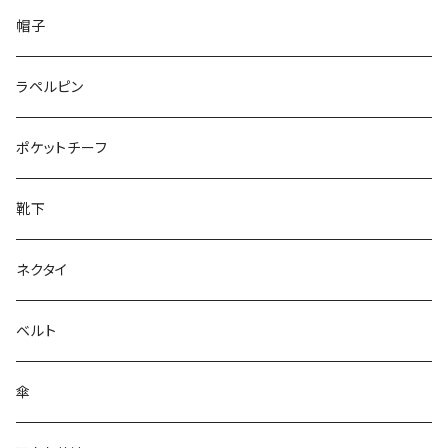
50/XL～
48/L
26cm～
帽子
50/XL～
27cm～
ラペルピン
28cm～
ポケットチーフ
靴下
ネクタイ
ベルト
傘