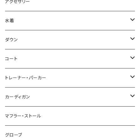
アクセサリー
水着
～44/S
ダウン
46/M
～44/S
コート
48/L
46/M
～44/S
トレーナー・パーカー
50/XL～
48/L
46/M
～44/S
カーディガン
50/XL～
48/L
46/M
～44/S
マフラー・ストール
50/XL～
48/L
46/M
グローブ