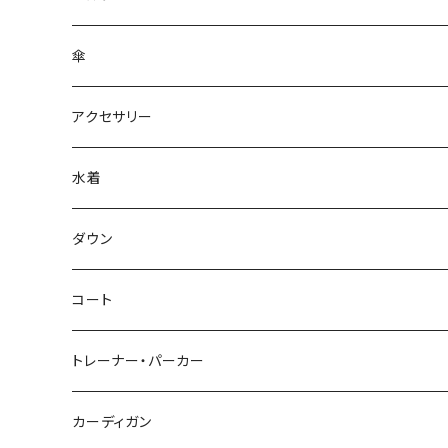
傘
アクセサリー
水着
～44/S
ダウン
46/M
～44/S
コート
48/L
46/M
～44/S
トレーナー・パーカー
50/XL～
48/L
46/M
～44/S
カーディガン