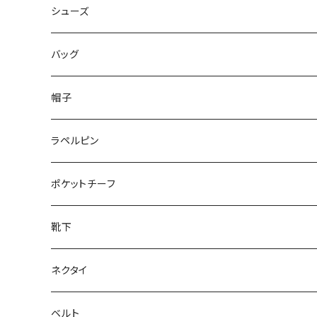
50/XL～
48/L
46/M
～44/S
シューズ
50/XL～
48/L
46/M
～25.5cm
バッグ
50/XL～
48/L
26cm～
帽子
50/XL～
27cm～
ラペルピン
28cm～
ポケットチーフ
靴下
ネクタイ
ベルト