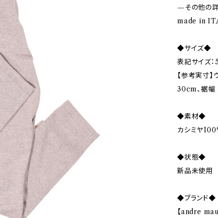
—その他の
made in 
◆サイズ◆
表記サイズ：5
【参考実寸】ウ
30cm、裾幅 
◆素材◆
カシミヤ100
◆状態◆
新品未使用
◆ブランド◆
【andre m