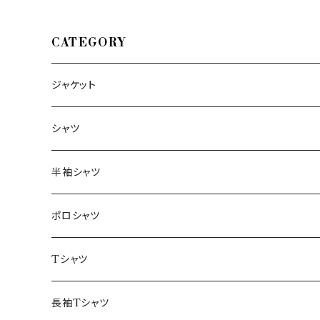
CATEGORY
ジャケット
～44/S
シャツ
46/M
～44/S
半袖シャツ
48/L
46/M
～44/S
ポロシャツ
50/XL～
48/L
46/M
～44/S
Tシャツ
50/XL～
48/L
46/M
～44/S
長袖Tシャツ