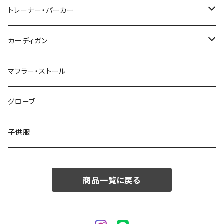
48/L
46/M
～44/S
トレーナー・パーカー
50/XL～
48/L
46/M
～44/S
カーディガン
50/XL～
48/L
46/M
～44/S
マフラー・ストール
50/XL～
48/L
46/M
グローブ
50/XL～
48/L
子供服
50/XL～
商品一覧に戻る