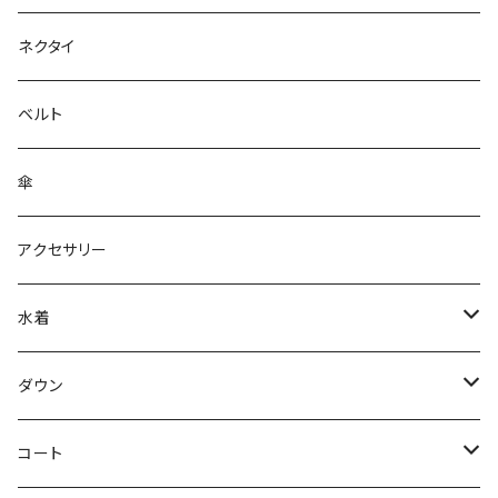
ネクタイ
ベルト
傘
アクセサリー
水着
～44/S
ダウン
46/M
～44/S
コート