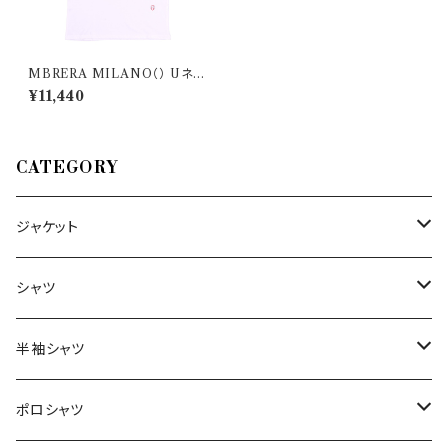
MBRERA MILANO（） Uネッ
ク半袖Tシャツ SLIM 30881
¥11,440
CATEGORY
ジャケット
～44/S
シャツ
46/M
～44/S
半袖シャツ
48/L
46/M
～44/S
ポロシャツ