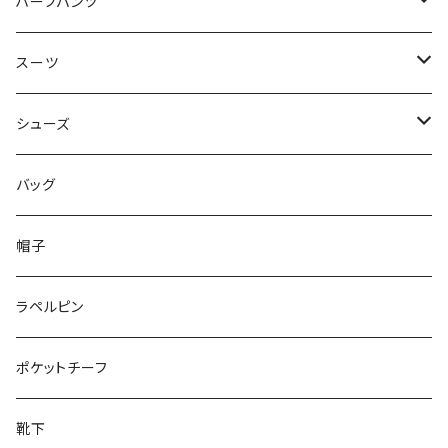
50/XL～
48/L
46/M
～44/S
ハーフパンツ
50/XL～
48/L
46/M
～44/S
スーツ
50/XL～
48/L
46/M
～44/S
シューズ
50/XL～
48/L
46/M
～25.5cm
バッグ
50/XL～
48/L
26cm～
帽子
50/XL～
27cm～
ラペルピン
28cm～
ポケットチーフ
靴下