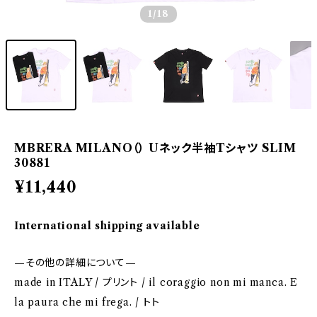
1
/18
MBRERA MILANO（） Uネック半袖Tシャツ SLIM
30881
¥11,440
International shipping available
—その他の詳細について—
made in ITALY / プリント / il coraggio non mi manca. E
la paura che mi frega. / トト