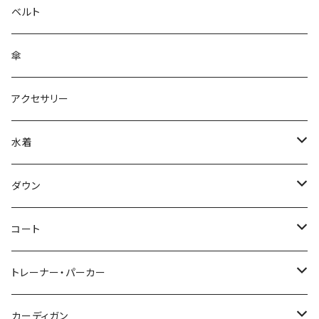
ベルト
傘
アクセサリー
水着
～44/S
ダウン
46/M
～44/S
コート
48/L
46/M
～44/S
トレーナー・パーカー
50/XL～
48/L
46/M
～44/S
カーディガン