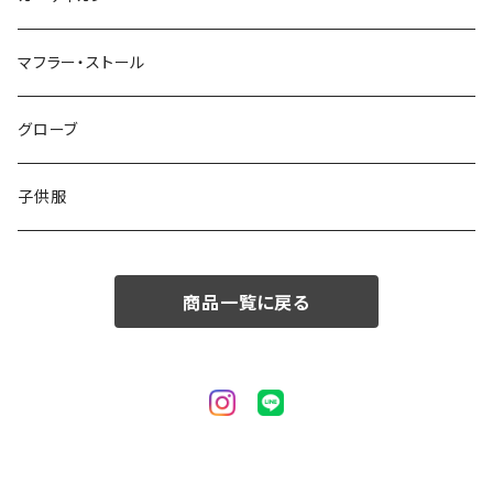
50/XL～
48/L
46/M
～44/S
マフラー・ストール
50/XL～
48/L
46/M
グローブ
50/XL～
48/L
子供服
50/XL～
商品一覧に戻る