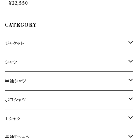
ン M/PERLATA 31009
¥22,550
CATEGORY
ジャケット
～44/S
シャツ
46/M
～44/S
半袖シャツ
48/L
46/M
～44/S
ポロシャツ
50/XL～
48/L
46/M
～44/S
Tシャツ
50/XL～
48/L
46/M
～44/S
長袖Tシャツ