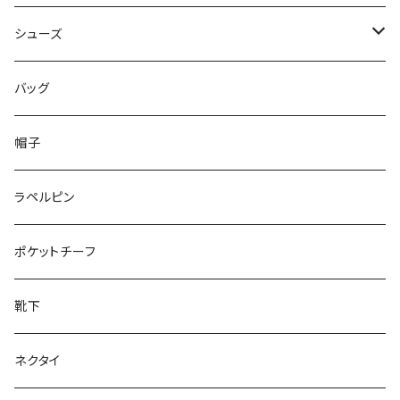
50/XL～
48/L
46/M
～44/S
シューズ
50/XL～
48/L
46/M
～25.5cm
バッグ
50/XL～
48/L
26cm～
帽子
50/XL～
27cm～
ラペルピン
28cm～
ポケットチーフ
靴下
ネクタイ