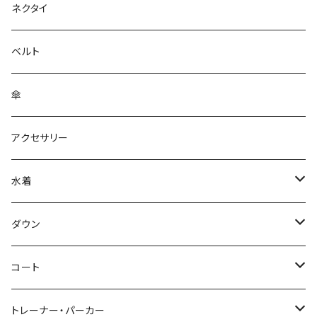
ネクタイ
ベルト
傘
アクセサリー
水着
～44/S
ダウン
46/M
～44/S
コート
48/L
46/M
～44/S
トレーナー・パーカー