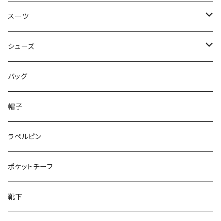
50/XL～
48/L
46/M
～44/S
スーツ
50/XL～
48/L
46/M
～44/S
シューズ
50/XL～
48/L
46/M
～25.5cm
バッグ
50/XL～
48/L
26cm～
帽子
50/XL～
27cm～
ラペルピン
28cm～
ポケットチーフ
靴下