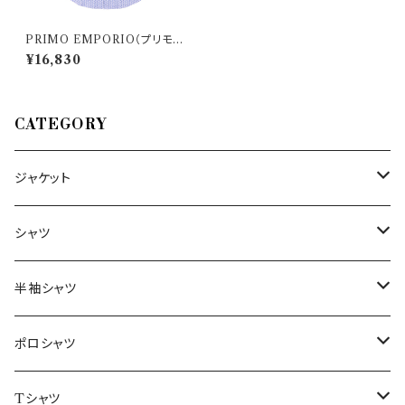
PRIMO EMPORIO（プリモエ
ンポリオ） 長袖シャツ CAMIC
¥16,830
IA BASIC FANTASIA 8 311
78
CATEGORY
ジャケット
～44/S
シャツ
46/M
～44/S
半袖シャツ
48/L
46/M
～44/S
ポロシャツ
50/XL～
48/L
46/M
～44/S
Tシャツ