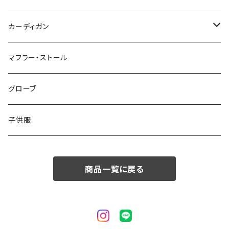
50/XL～
48/L
46/M
～44/S
カーディガン
50/XL～
48/L
46/M
～44/S
マフラー・ストール
50/XL～
48/L
46/M
グローブ
50/XL～
48/L
子供服
50/XL～
商品一覧に戻る