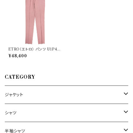
ETRO（エトロ） パンツ U1P41
011040600 28763
¥48,400
CATEGORY
ジャケット
～44/S
シャツ
46/M
～44/S
半袖シャツ