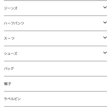
50/XL～
48/L
46/M
～44/S
ジーンズ
50/XL～
48/L
46/M
～44/S
ハーフパンツ
50/XL～
48/L
46/M
～44/S
スーツ
50/XL～
48/L
46/M
～44/S
シューズ
50/XL～
48/L
46/M
～25.5cm
バッグ
50/XL～
48/L
26cm～
帽子
50/XL～
27cm～
ラペルピン