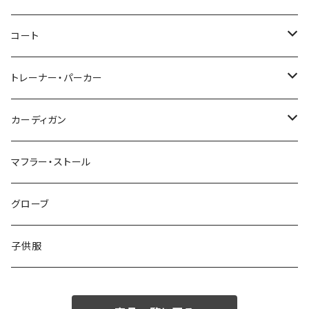
46/M
～44/S
コート
48/L
46/M
～44/S
トレーナー・パーカー
50/XL～
48/L
46/M
～44/S
カーディガン
50/XL～
48/L
46/M
～44/S
マフラー・ストール
50/XL～
48/L
46/M
グローブ
50/XL～
48/L
子供服
50/XL～