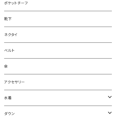
28cm～
ポケットチーフ
靴下
ネクタイ
ベルト
傘
アクセサリー
水着
～44/S
ダウン