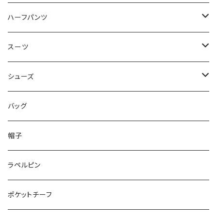
50/XL～
48/L
46/M
～44/S
ハーフパンツ
50/XL～
48/L
46/M
～44/S
スーツ
50/XL～
48/L
46/M
～44/S
シューズ
50/XL～
48/L
46/M
～25.5cm
バッグ
50/XL～
48/L
26cm～
帽子
50/XL～
27cm～
ラペルピン
28cm～
ポケットチーフ