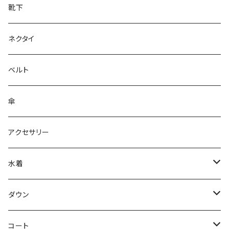
靴下
ネクタイ
ベルト
傘
アクセサリー
水着
～44/S
ダウン
46/M
～44/S
コート