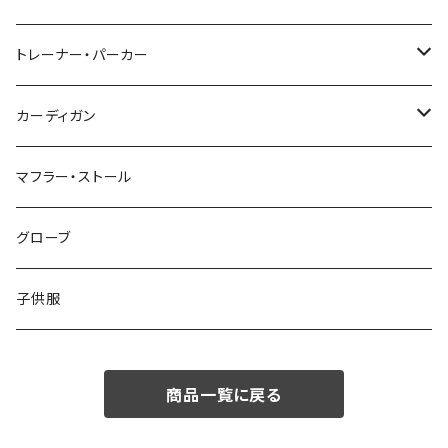
48/L
46/M
～44/S
トレーナー・パーカー
50/XL～
48/L
46/M
～44/S
カーディガン
50/XL～
48/L
46/M
～44/S
マフラー・ストール
50/XL～
48/L
46/M
グローブ
50/XL～
48/L
子供服
50/XL～
商品一覧に戻る