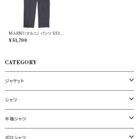
MARNI（マルニ） パンツ S532
92/00B99 28791
¥51,700
CATEGORY
ジャケット
～44/S
シャツ
46/M
～44/S
半袖シャツ
48/L
46/M
～44/S
ポロシャツ