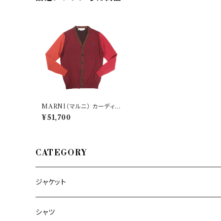
MARNI（マルニ） カーディガ
ン CDMG0022Q0 28822
¥51,700
CATEGORY
ジャケット
～44/S
シャツ