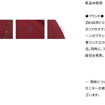
新品未使用
◆ブランド◆
【MARNI/
タリアのラグ
ーニがブランド
者コンスエロ
任。同時に、
就任を発表。
— 色味につ
モニターの発
ざいます。