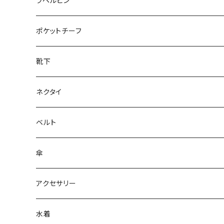
50/XL～
27cm～
ラペルピン
28cm～
ポケットチーフ
靴下
ネクタイ
ベルト
傘
アクセサリー
水着