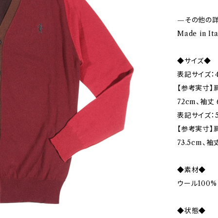
—その他の
Made in Ita
◆サイズ◆
表記サイズ：4
【参考実寸】肩
72cm、袖丈 
表記サイズ：5
【参考実寸】肩幅
73.5cm、袖丈
◆素材◆
ウール100%
◆状態◆