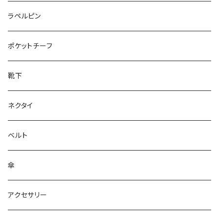
50/XL～
27cm～
ラペルピン
28cm～
ポケットチーフ
靴下
ネクタイ
ベルト
傘
アクセサリー