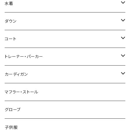
水着
～44/S
ダウン
46/M
～44/S
コート
48/L
46/M
～44/S
トレーナー・パーカー
50/XL～
48/L
46/M
～44/S
カーディガン
50/XL～
48/L
46/M
～44/S
マフラー・ストール
50/XL～
48/L
46/M
グローブ
50/XL～
48/L
子供服