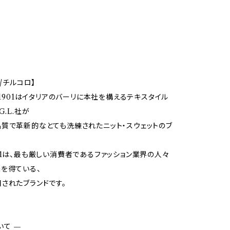
O/チルコロ】
O 1901はイタリアのバーリに本社を構えるテキスタイル
G.L.社が
質で革新的なとても洗練されたニット・スウェットのブ
01は、最も厳しい消費者であるファッション業界の人々
を得ている、
されたブランドです。
いて —