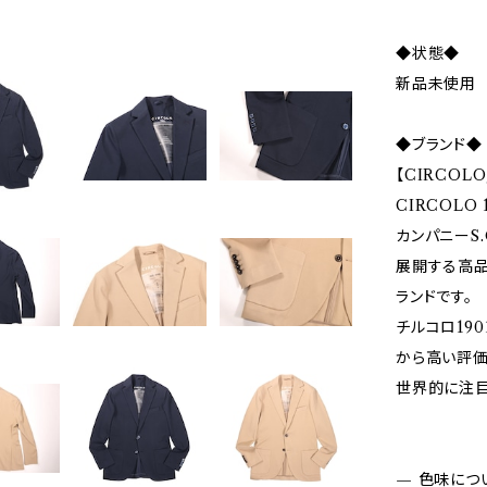
◆状態◆
新品未使用
◆ブランド◆
【CIRCOL
CIRCOL
カンパニーS.
展開する高品
ランドです。
チルコロ19
から高い評価
世界的に注目
— 色味につ