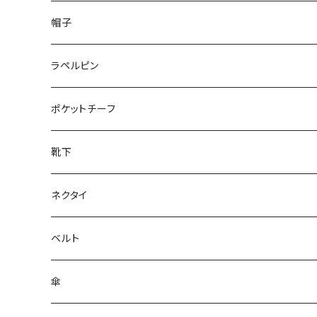
50/XL～
48/L
26cm～
帽子
50/XL～
27cm～
ラペルピン
28cm～
ポケットチーフ
靴下
ネクタイ
ベルト
傘