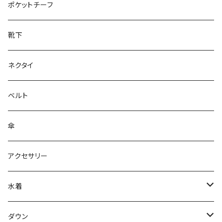
28cm～
ポケットチーフ
靴下
ネクタイ
ベルト
傘
アクセサリー
水着
～44/S
ダウン