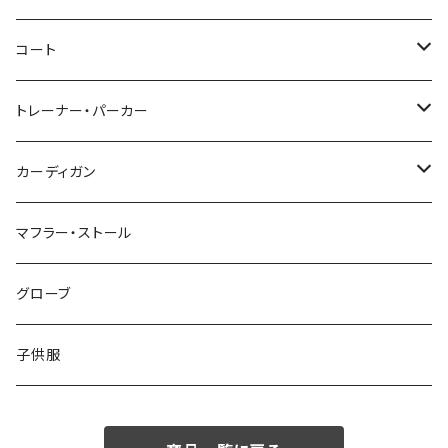
46/M
～44/S
コート
48/L
46/M
～44/S
トレーナー・パーカー
50/XL～
48/L
46/M
～44/S
カーディガン
50/XL～
48/L
46/M
～44/S
マフラー・ストール
50/XL～
48/L
46/M
グローブ
50/XL～
48/L
子供服
50/XL～