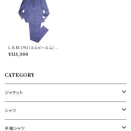
L.B.M.1911（エルビーエム） ス
ーツ 448154 29030
¥113,300
CATEGORY
ジャケット
～44/S
シャツ
46/M
～44/S
半袖シャツ