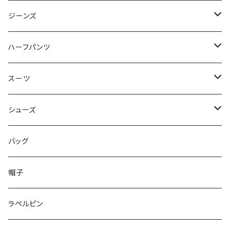
50/XL～
48/L
46/M
～44/S
ジーンズ
50/XL～
48/L
46/M
～44/S
ハーフパンツ
50/XL～
48/L
46/M
～44/S
スーツ
50/XL～
48/L
46/M
～44/S
シューズ
50/XL～
48/L
46/M
～25.5cm
バッグ
50/XL～
48/L
26cm～
帽子
50/XL～
27cm～
ラペルピン