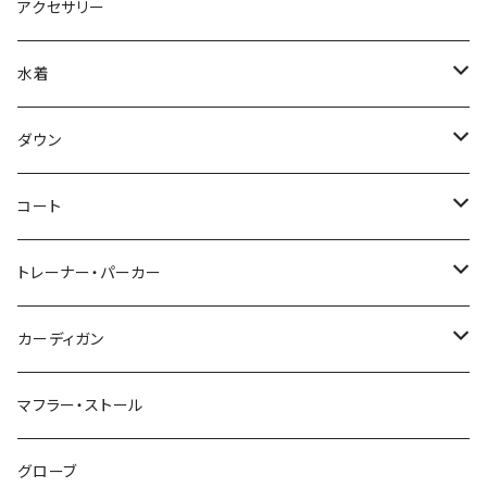
アクセサリー
水着
～44/S
ダウン
46/M
～44/S
コート
48/L
46/M
～44/S
トレーナー・パーカー
50/XL～
48/L
46/M
～44/S
カーディガン
50/XL～
48/L
46/M
～44/S
マフラー・ストール
50/XL～
48/L
46/M
グローブ