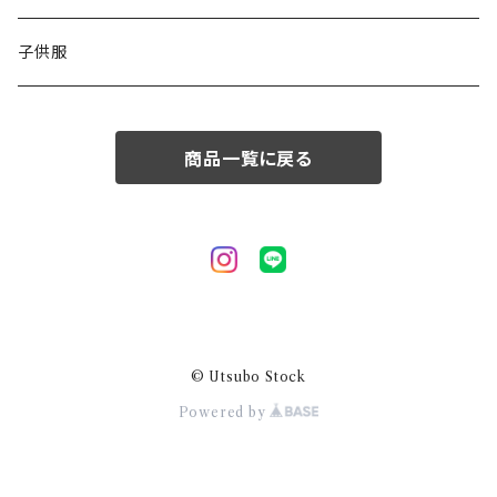
50/XL～
48/L
子供服
50/XL～
商品一覧に戻る
© Utsubo Stock
Powered by