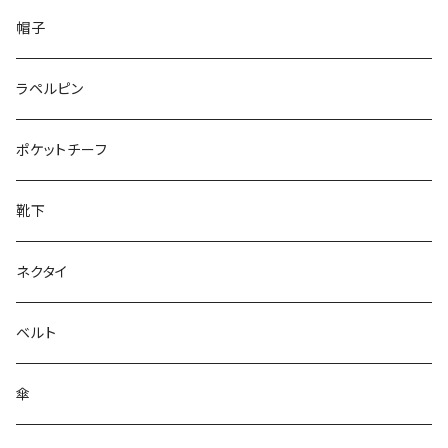
50/XL～
48/L
26cm～
帽子
50/XL～
27cm～
ラペルピン
28cm～
ポケットチーフ
靴下
ネクタイ
ベルト
傘