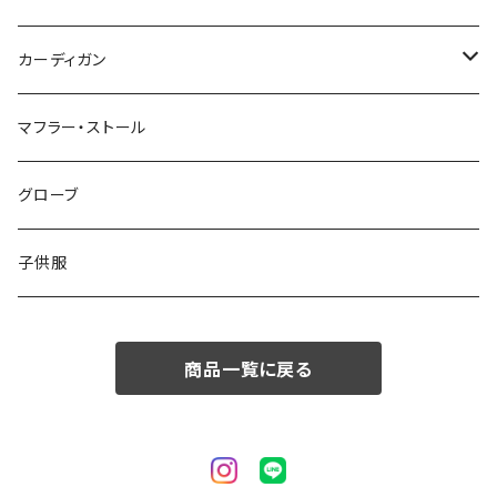
50/XL～
48/L
46/M
～44/S
カーディガン
50/XL～
48/L
46/M
～44/S
マフラー・ストール
50/XL～
48/L
46/M
グローブ
50/XL～
48/L
子供服
50/XL～
商品一覧に戻る