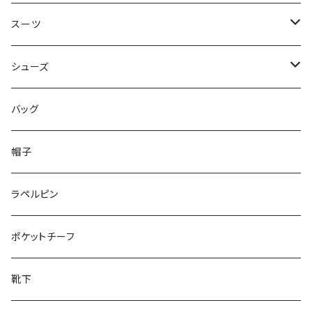
50/XL～
48/L
46/M
～44/S
スーツ
50/XL～
48/L
46/M
～44/S
シューズ
50/XL～
48/L
46/M
～25.5cm
バッグ
50/XL～
48/L
26cm～
帽子
50/XL～
27cm～
ラペルピン
28cm～
ポケットチーフ
靴下