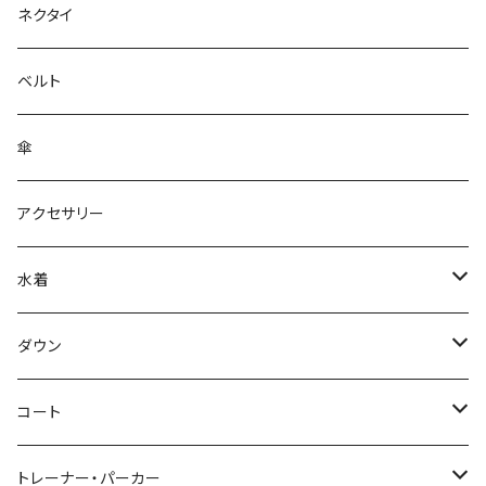
ネクタイ
ベルト
傘
アクセサリー
水着
～44/S
ダウン
46/M
～44/S
コート
48/L
46/M
～44/S
トレーナー・パーカー