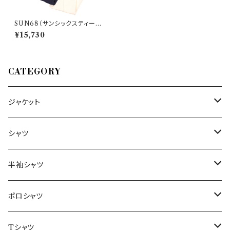
SUN68（サンシックスティーエ
イト） スウェットパンツ PORCE
¥15,730
LLANA 29088
CATEGORY
ジャケット
～44/S
シャツ
46/M
～44/S
半袖シャツ
48/L
46/M
～44/S
ポロシャツ
50/XL～
48/L
46/M
～44/S
Tシャツ