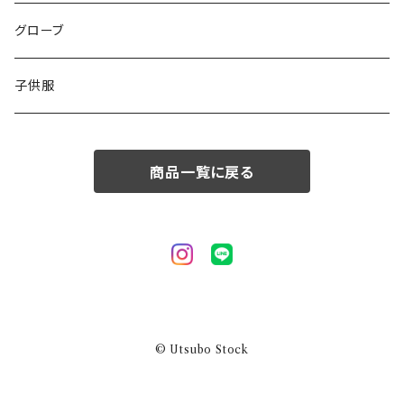
50/XL～
48/L
46/M
グローブ
50/XL～
48/L
子供服
50/XL～
商品一覧に戻る
© Utsubo Stock