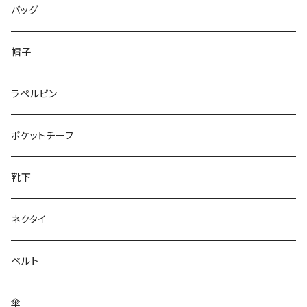
50/XL～
48/L
46/M
～25.5cm
バッグ
50/XL～
48/L
26cm～
帽子
50/XL～
27cm～
ラペルピン
28cm～
ポケットチーフ
靴下
ネクタイ
ベルト
傘