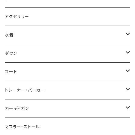
アクセサリー
水着
～44/S
ダウン
46/M
～44/S
コート
48/L
46/M
～44/S
トレーナー・パーカー
50/XL～
48/L
46/M
～44/S
カーディガン
50/XL～
48/L
46/M
～44/S
マフラー・ストール