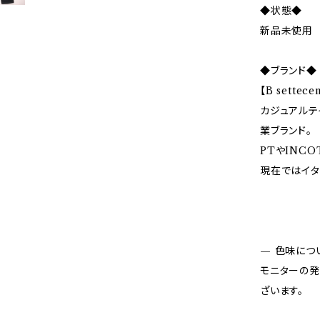
◆状態◆
新品未使用
◆ブランド◆
【B sette
カジュアルテ
業ブランド。
PTやINC
現在ではイタ
— 色味につ
モニターの発
ざいます。