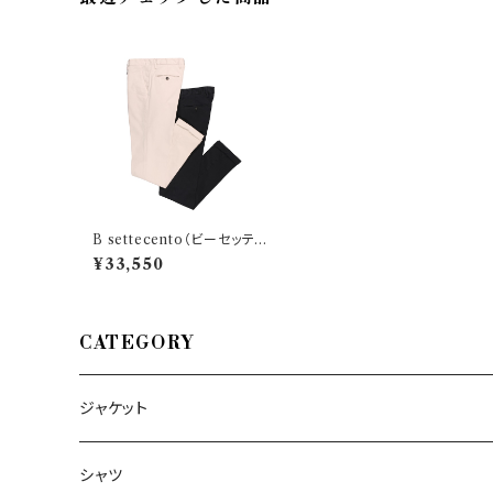
B settecento（ビーセッテチ
ェント） パンツ MH700-600
¥33,550
4AI23 31346
CATEGORY
ジャケット
～44/S
シャツ