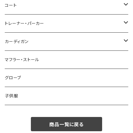
46/M
～44/S
コート
48/L
46/M
～44/S
トレーナー・パーカー
50/XL～
48/L
46/M
～44/S
カーディガン
50/XL～
48/L
46/M
～44/S
マフラー・ストール
50/XL～
48/L
46/M
グローブ
50/XL～
48/L
子供服
50/XL～
商品一覧に戻る