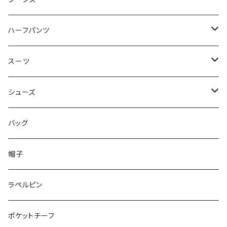
50/XL～
48/L
46/M
～44/S
ハーフパンツ
50/XL～
48/L
46/M
～44/S
スーツ
50/XL～
48/L
46/M
～44/S
シューズ
50/XL～
48/L
46/M
～25.5cm
バッグ
50/XL～
48/L
26cm～
帽子
50/XL～
27cm～
ラペルピン
28cm～
ポケットチーフ