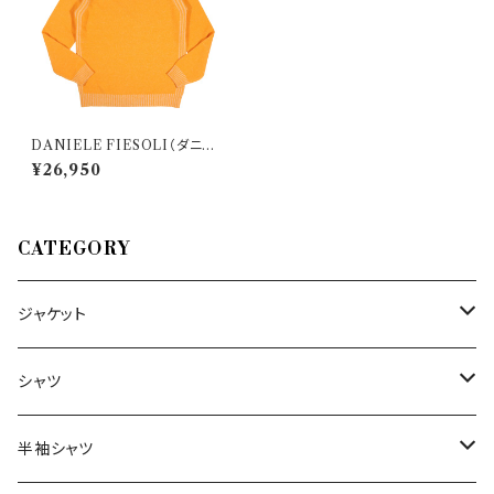
DANIELE FIESOLI（ダニエ
レフィエゾーリ） 丸首セーター
¥26,950
DF 0260/ 31472
CATEGORY
ジャケット
～44/S
シャツ
46/M
～44/S
半袖シャツ