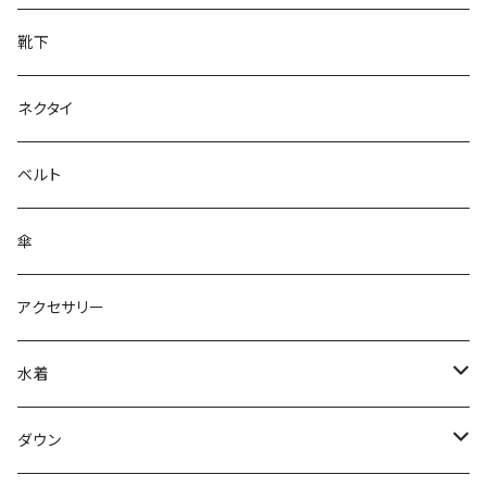
靴下
ネクタイ
ベルト
傘
アクセサリー
水着
～44/S
ダウン