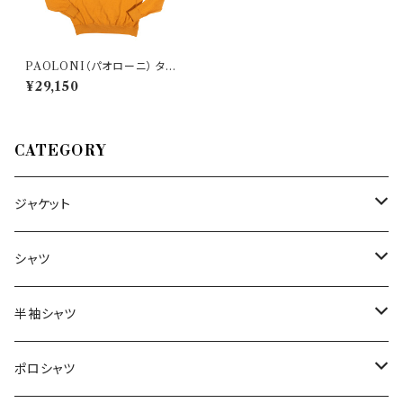
PAOLONI（パオローニ） ター
トルネックセーター 3311M300
¥29,150
31484
CATEGORY
ジャケット
～44/S
シャツ
46/M
～44/S
半袖シャツ
48/L
46/M
～44/S
ポロシャツ