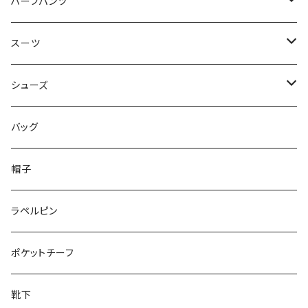
50/XL～
48/L
46/M
～44/S
ハーフパンツ
50/XL～
48/L
46/M
～44/S
スーツ
50/XL～
48/L
46/M
～44/S
シューズ
50/XL～
48/L
46/M
～25.5cm
バッグ
50/XL～
48/L
26cm～
帽子
50/XL～
27cm～
ラペルピン
28cm～
ポケットチーフ
靴下