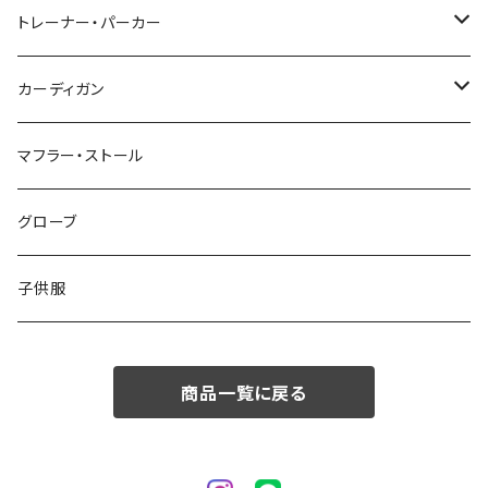
48/L
46/M
～44/S
トレーナー・パーカー
50/XL～
48/L
46/M
～44/S
カーディガン
50/XL～
48/L
46/M
～44/S
マフラー・ストール
50/XL～
48/L
46/M
グローブ
50/XL～
48/L
子供服
50/XL～
商品一覧に戻る