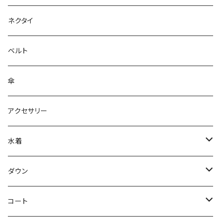
ネクタイ
ベルト
傘
アクセサリー
水着
～44/S
ダウン
46/M
～44/S
コート