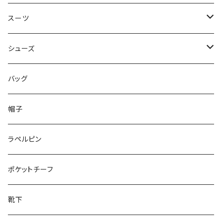
50/XL～
48/L
46/M
～44/S
スーツ
50/XL～
48/L
46/M
～44/S
シューズ
50/XL～
48/L
46/M
～25.5cm
バッグ
50/XL～
48/L
26cm～
帽子
50/XL～
27cm～
ラペルピン
28cm～
ポケットチーフ
靴下