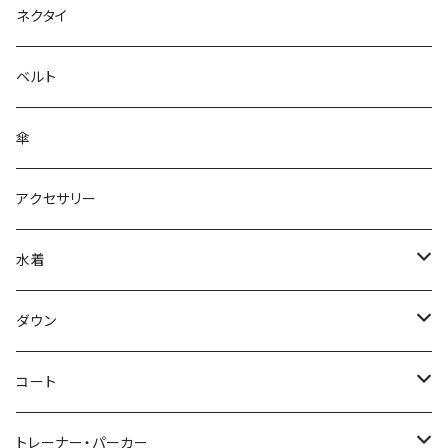
ネクタイ
ベルト
傘
アクセサリー
水着
～44/S
ダウン
46/M
～44/S
コート
48/L
46/M
～44/S
トレーナー・パーカー