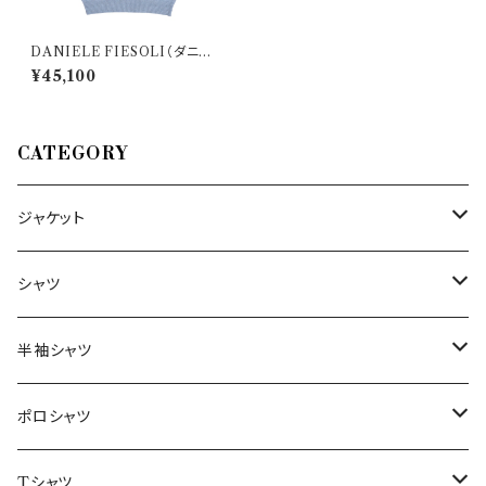
DANIELE FIESOLI（ダニエ
レフィエゾーリ） 丸首セーター
¥45,100
WS 3370/Y 31471
CATEGORY
ジャケット
～44/S
シャツ
46/M
～44/S
半袖シャツ
48/L
46/M
～44/S
ポロシャツ
50/XL～
48/L
46/M
～44/S
Tシャツ