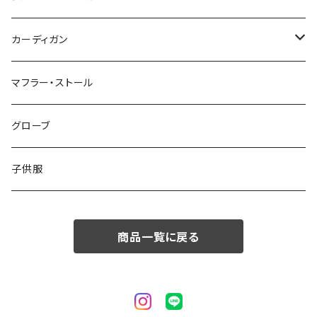
50/XL～
48/L
46/M
～44/S
カーディガン
50/XL～
48/L
46/M
～44/S
マフラー・ストール
50/XL～
48/L
46/M
グローブ
50/XL～
48/L
子供服
50/XL～
商品一覧に戻る