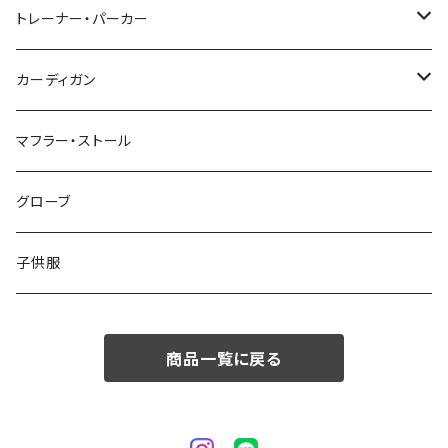
48/L
46/M
～44/S
トレーナー・パーカー
50/XL～
48/L
46/M
～44/S
カーディガン
50/XL～
48/L
46/M
～44/S
マフラー・ストール
50/XL～
48/L
46/M
グローブ
50/XL～
48/L
子供服
50/XL～
商品一覧に戻る