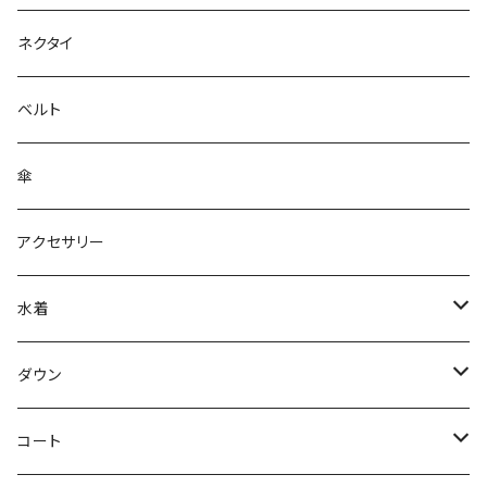
ネクタイ
ベルト
傘
アクセサリー
水着
～44/S
ダウン
46/M
～44/S
コート