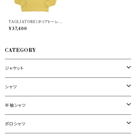
TAGLIATORE（タリアトーレ）
ショールカラーニット MALLT5
¥37,400
04 31465
CATEGORY
ジャケット
～44/S
シャツ
46/M
～44/S
半袖シャツ
48/L
46/M
～44/S
ポロシャツ