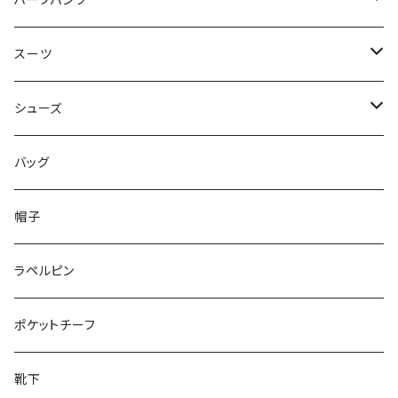
ハーフパンツ
50/XL～
48/L
46/M
～44/S
スーツ
50/XL～
48/L
46/M
～44/S
シューズ
50/XL～
48/L
46/M
～25.5cm
バッグ
50/XL～
48/L
26cm～
帽子
50/XL～
27cm～
ラペルピン
28cm～
ポケットチーフ
靴下