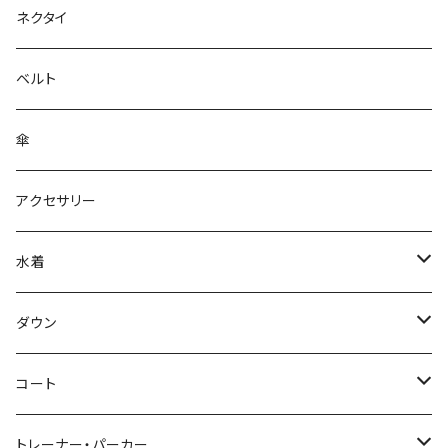
ネクタイ
ベルト
傘
アクセサリー
水着
～44/S
ダウン
46/M
～44/S
コート
48/L
46/M
～44/S
トレーナー・パーカー