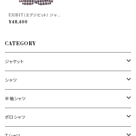
EXIBIT（エグジビット） ジャケ
ット GCD32945 31596
¥48,400
CATEGORY
ジャケット
～44/S
シャツ
46/M
～44/S
半袖シャツ
48/L
46/M
～44/S
ポロシャツ
50/XL～
48/L
46/M
～44/S
Tシャツ