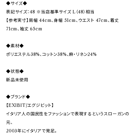
◆サイズ◆
表記サイズ：48 ※当店基準サイズ L（48）相当
【参考実寸】肩幅 44cm、身幅 51cm、ウエスト 47cm、着丈
71cm、袖丈 65cm
◆素材◆
ポリエステル38%、コットン38%、麻・リネン24%
◆状態◆
新品未使用
◆ブランド◆
【EXIBIT/エグジビット】
イタリア人の国民性をファッションで表現するというスローガンの
元、
2003年にイタリアで発足。