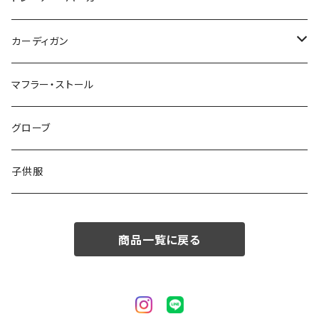
50/XL～
48/L
46/M
～44/S
カーディガン
50/XL～
48/L
46/M
～44/S
マフラー・ストール
50/XL～
48/L
46/M
グローブ
50/XL～
48/L
子供服
50/XL～
商品一覧に戻る