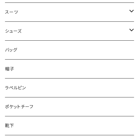
50/XL～
48/L
46/M
～44/S
スーツ
50/XL～
48/L
46/M
～44/S
シューズ
50/XL～
48/L
46/M
～25.5cm
バッグ
50/XL～
48/L
26cm～
帽子
50/XL～
27cm～
ラペルピン
28cm～
ポケットチーフ
靴下