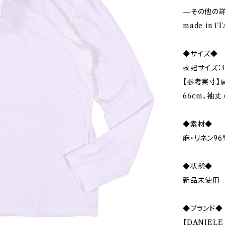
—その他の
made in 
◆サイズ◆
表記サイズ：L
【参考実寸】肩
66cm、袖丈 
◆素材◆
麻・リネン96
◆状態◆
新品未使用
◆ブランド◆
【DANIEL