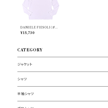
DANIELE FIESOLI（ダニ
エレフィエゾーリ） Uネック長
¥15,730
袖Tシャツ DF 1163 31585
CATEGORY
ジャケット
～44/S
シャツ
46/M
～44/S
半袖シャツ