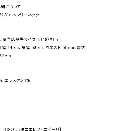
詳細について—
ITALY / ヘンリーネック
 ※当店基準サイズ L（48）相当
幅 44cm、身幅 53cm、ウエスト 50cm、着丈
62cm
%、エラスタン4%
E FIESOLI/ダニエレフィエゾーリ】