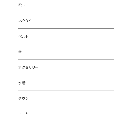
靴下
ネクタイ
ベルト
傘
アクセサリー
水着
～44/S
ダウン
46/M
～44/S