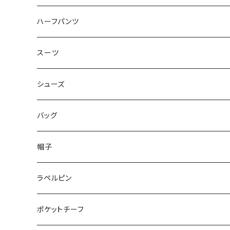
50/XL～
48/L
46/M
～44/S
ハーフパンツ
50/XL～
48/L
46/M
～44/S
スーツ
50/XL～
48/L
46/M
～44/S
シューズ
50/XL～
48/L
46/M
～25.5cm
バッグ
50/XL～
48/L
26cm～
帽子
50/XL～
27cm～
ラペルピン
28cm～
ポケットチーフ