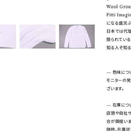
Wool Gr
Pitti I
になる盛況ぶ
日本では代理
限られている
知る人ぞ知る
— 色味につ
モニターの発
ざいます。
— 在庫につ
店頭や自社サ
合が御座いま
随時、在庫状