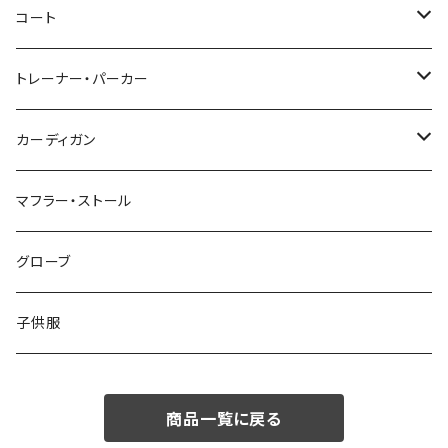
46/M
～44/S
コート
48/L
46/M
～44/S
トレーナー・パーカー
50/XL～
48/L
46/M
～44/S
カーディガン
50/XL～
48/L
46/M
～44/S
マフラー・ストール
50/XL～
48/L
46/M
グローブ
50/XL～
48/L
子供服
50/XL～
商品一覧に戻る