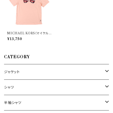
MICHAEL KORS（マイケルコ
ース） Uネック半袖Tシャツ CU
¥13,750
2510FNV4 31682
CATEGORY
ジャケット
～44/S
シャツ
46/M
～44/S
半袖シャツ