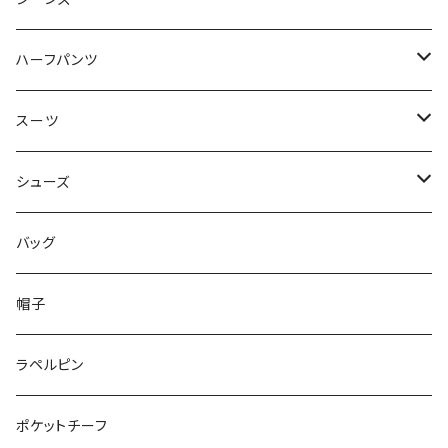
50/XL～
48/L
46/M
～44/S
ハーフパンツ
50/XL～
48/L
46/M
～44/S
スーツ
50/XL～
48/L
46/M
～44/S
シューズ
50/XL～
48/L
46/M
～25.5cm
バッグ
50/XL～
48/L
26cm～
帽子
50/XL～
27cm～
ラペルピン
28cm～
ポケットチーフ