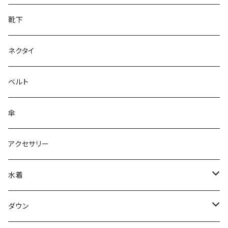
靴下
ネクタイ
ベルト
傘
アクセサリー
水着
～44/S
ダウン