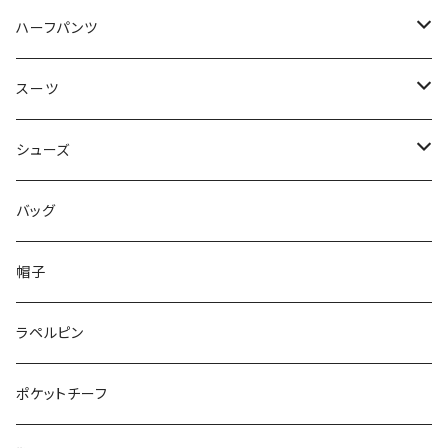
50/XL～
48/L
46/M
～44/S
ハーフパンツ
50/XL～
48/L
46/M
～44/S
スーツ
50/XL～
48/L
46/M
～44/S
シューズ
50/XL～
48/L
46/M
～25.5cm
バッグ
50/XL～
48/L
26cm～
帽子
50/XL～
27cm～
ラペルピン
28cm～
ポケットチーフ