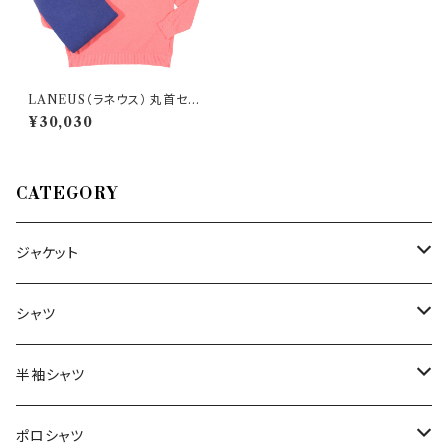
LANEUS（ラネウス） 丸首セー
ター MGU1256 31649
¥30,030
CATEGORY
ジャケット
～44/S
シャツ
46/M
～44/S
半袖シャツ
48/L
46/M
～44/S
ポロシャツ