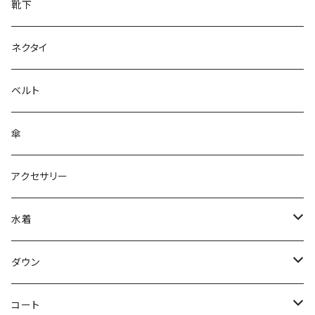
靴下
ネクタイ
ベルト
傘
アクセサリー
水着
～44/S
ダウン
46/M
～44/S
コート