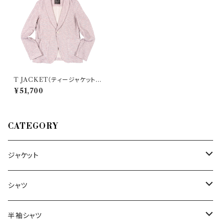
T JACKET（ティージャケット）
ジャケット 51G421J 31693
¥51,700
CATEGORY
ジャケット
～44/S
シャツ
46/M
～44/S
半袖シャツ