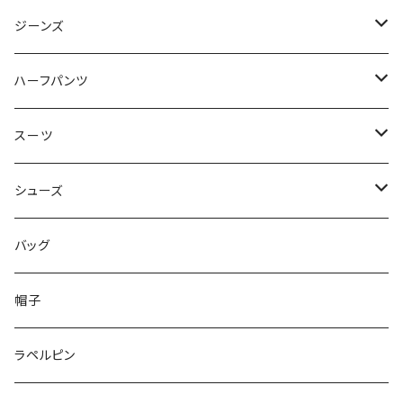
50/XL～
48/L
46/M
～44/S
ジーンズ
50/XL～
48/L
46/M
～44/S
ハーフパンツ
50/XL～
48/L
46/M
～44/S
スーツ
50/XL～
48/L
46/M
～44/S
シューズ
50/XL～
48/L
46/M
～25.5cm
バッグ
50/XL～
48/L
26cm～
帽子
50/XL～
27cm～
ラペルピン