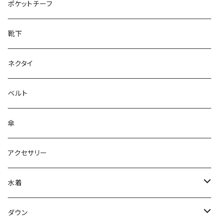
28cm～
ポケットチーフ
靴下
ネクタイ
ベルト
傘
アクセサリー
水着
～44/S
ダウン