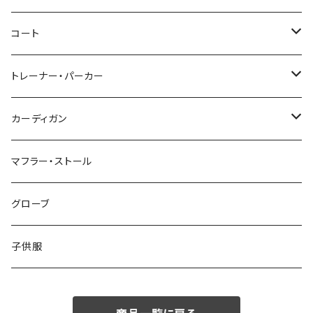
46/M
～44/S
コート
48/L
46/M
～44/S
トレーナー・パーカー
50/XL～
48/L
46/M
～44/S
カーディガン
50/XL～
48/L
46/M
～44/S
マフラー・ストール
50/XL～
48/L
46/M
グローブ
50/XL～
48/L
子供服
50/XL～