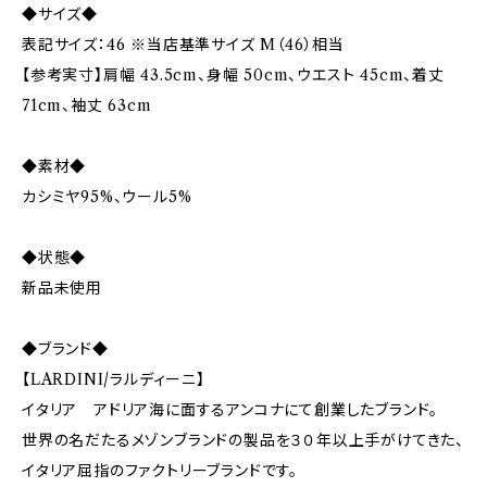
◆サイズ◆
表記サイズ：46 ※当店基準サイズ M（46）相当
【参考実寸】肩幅 43.5cm、身幅 50cm、ウエスト 45cm、着丈
71cm、袖丈 63cm
◆素材◆
カシミヤ95%、ウール5%
◆状態◆
新品未使用
◆ブランド◆
【LARDINI/ラルディーニ】
イタリア アドリア海に面するアンコナにて創業したブランド。
世界の名だたるメゾンブランドの製品を３０年以上手がけてきた、
イタリア屈指のファクトリーブランドです。