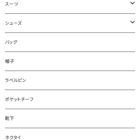
50/XL～
48/L
46/M
～44/S
スーツ
50/XL～
48/L
46/M
～44/S
シューズ
50/XL～
48/L
46/M
～25.5cm
バッグ
50/XL～
48/L
26cm～
帽子
50/XL～
27cm～
ラペルピン
28cm～
ポケットチーフ
靴下
ネクタイ