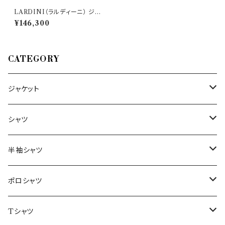
LARDINI（ラルディーニ） ジャ
ケット IP981AV 31717
¥146,300
CATEGORY
ジャケット
～44/S
シャツ
46/M
～44/S
半袖シャツ
48/L
46/M
～44/S
ポロシャツ
50/XL～
48/L
46/M
～44/S
Tシャツ