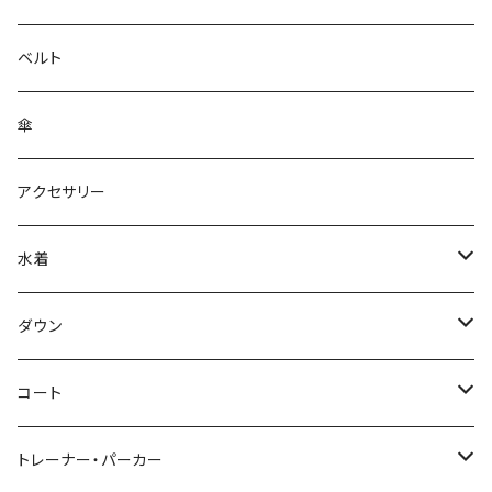
ベルト
傘
アクセサリー
水着
～44/S
ダウン
46/M
～44/S
コート
48/L
46/M
～44/S
トレーナー・パーカー