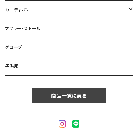
50/XL～
48/L
46/M
～44/S
カーディガン
50/XL～
48/L
46/M
～44/S
マフラー・ストール
50/XL～
48/L
46/M
グローブ
50/XL～
48/L
子供服
50/XL～
商品一覧に戻る