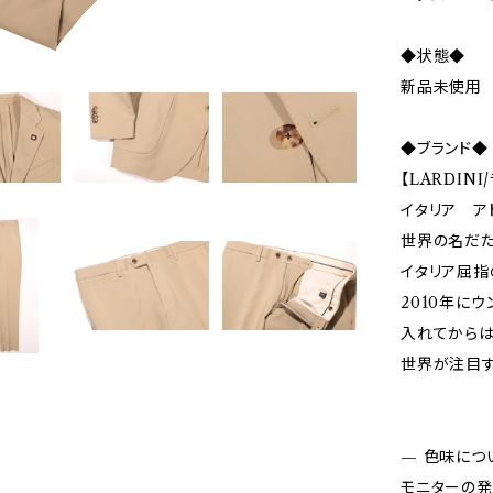
◆状態◆
新品未使用
◆ブランド◆
【LARDIN
イタリア ア
世界の名だた
イタリア屈指
2010年に
入れてからは
世界が注目す
— 色味につ
モニターの発