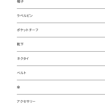
50/XL～
48/L
26cm～
帽子
50/XL～
27cm～
ラペルピン
28cm～
ポケットチーフ
靴下
ネクタイ
ベルト
傘
アクセサリー