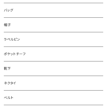
50/XL～
48/L
46/M
～25.5cm
バッグ
50/XL～
48/L
26cm～
帽子
50/XL～
27cm～
ラペルピン
28cm～
ポケットチーフ
靴下
ネクタイ
ベルト