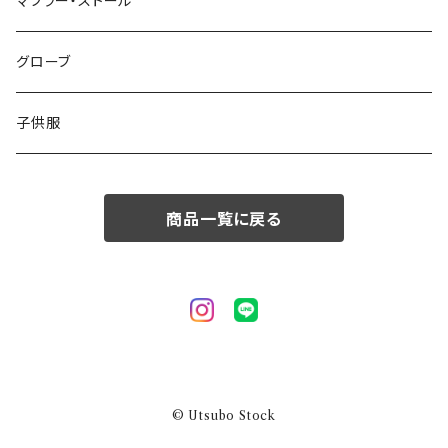
50/XL～
48/L
46/M
～44/S
マフラー・ストール
50/XL～
48/L
46/M
グローブ
50/XL～
48/L
子供服
50/XL～
商品一覧に戻る
© Utsubo Stock