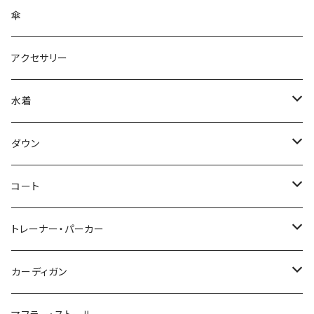
傘
アクセサリー
水着
～44/S
ダウン
46/M
～44/S
コート
48/L
46/M
～44/S
トレーナー・パーカー
50/XL～
48/L
46/M
～44/S
カーディガン