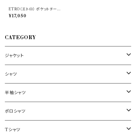
ETRO（エトロ） ポケットチーフ
1T199/5063 31882
¥17,050
CATEGORY
ジャケット
～44/S
シャツ
46/M
～44/S
半袖シャツ
48/L
46/M
～44/S
ポロシャツ
50/XL～
48/L
46/M
～44/S
Tシャツ