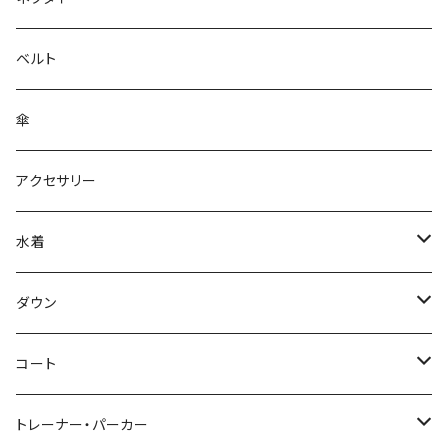
ベルト
傘
アクセサリー
水着
～44/S
ダウン
46/M
～44/S
コート
48/L
46/M
～44/S
トレーナー・パーカー