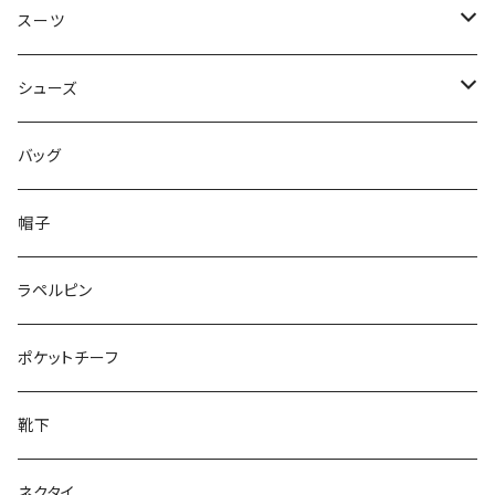
50/XL～
48/L
46/M
～44/S
スーツ
50/XL～
48/L
46/M
～44/S
シューズ
50/XL～
48/L
46/M
～25.5cm
バッグ
50/XL～
48/L
26cm～
帽子
50/XL～
27cm～
ラペルピン
28cm～
ポケットチーフ
靴下
ネクタイ