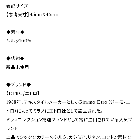
表記サイズ：
【参考実寸】45cmX45cm
◆素材◆
シルク100%
◆状態◆
新品未使用
◆ブランド◆
【ETRO/エトロ】
1968年、テキスタイルメーカーとしてGimmo Etro（ジーモ・エ
トロ）によってミラノにエトロ社として設立された。
ミラノコレクション常連ブランドとして常に注目されている人気ブ
ランド。
上品でシックなカラーのシルク、カシミア、リネン、コットン素材な