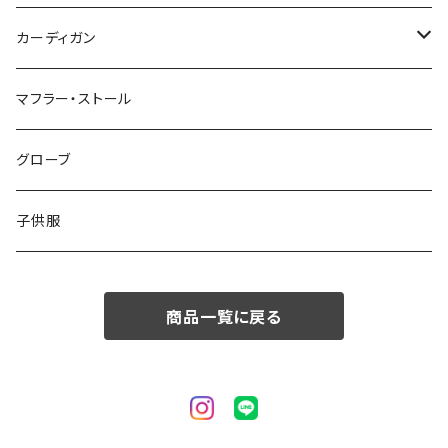
50/XL～
48/L
46/M
～44/S
カーディガン
50/XL～
48/L
46/M
～44/S
マフラー・ストール
50/XL～
48/L
46/M
グローブ
50/XL～
48/L
子供服
50/XL～
商品一覧に戻る