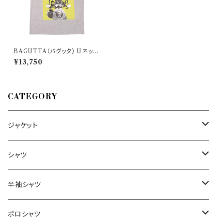
BAGUTTA（バグッタ） Uネック
半袖Tシャツ TC6_S8 31896
¥13,750
CATEGORY
ジャケット
～44/S
シャツ
46/M
～44/S
半袖シャツ
48/L
46/M
～44/S
ポロシャツ