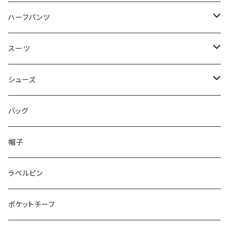
50/XL～
48/L
46/M
～44/S
ハーフパンツ
50/XL～
48/L
46/M
～44/S
スーツ
50/XL～
48/L
46/M
～44/S
シューズ
50/XL～
48/L
46/M
～25.5cm
バッグ
50/XL～
48/L
26cm～
帽子
50/XL～
27cm～
ラペルピン
28cm～
ポケットチーフ