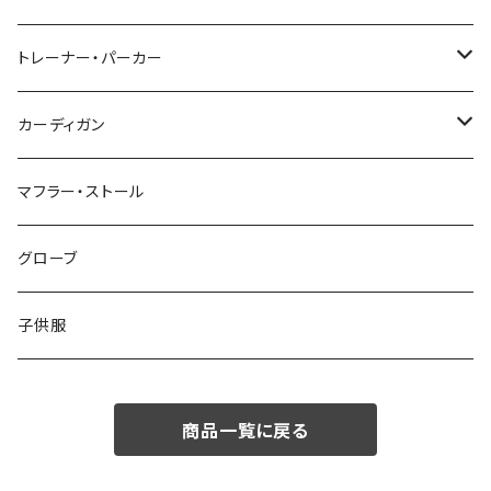
48/L
46/M
～44/S
トレーナー・パーカー
50/XL～
48/L
46/M
～44/S
カーディガン
50/XL～
48/L
46/M
～44/S
マフラー・ストール
50/XL～
48/L
46/M
グローブ
50/XL～
48/L
子供服
50/XL～
商品一覧に戻る