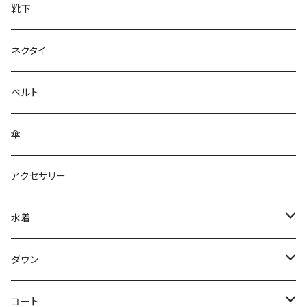
靴下
ネクタイ
ベルト
傘
アクセサリー
水着
～44/S
ダウン
46/M
～44/S
コート