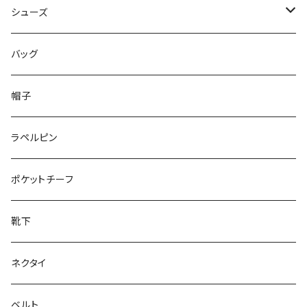
50/XL～
48/L
46/M
～44/S
シューズ
50/XL～
48/L
46/M
～25.5cm
バッグ
50/XL～
48/L
26cm～
帽子
50/XL～
27cm～
ラペルピン
28cm～
ポケットチーフ
靴下
ネクタイ
ベルト