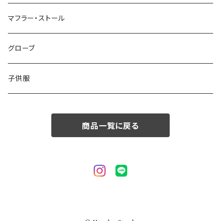
50/XL～
48/L
46/M
～44/S
マフラー・ストール
50/XL～
48/L
46/M
グローブ
50/XL～
48/L
子供服
50/XL～
商品一覧に戻る