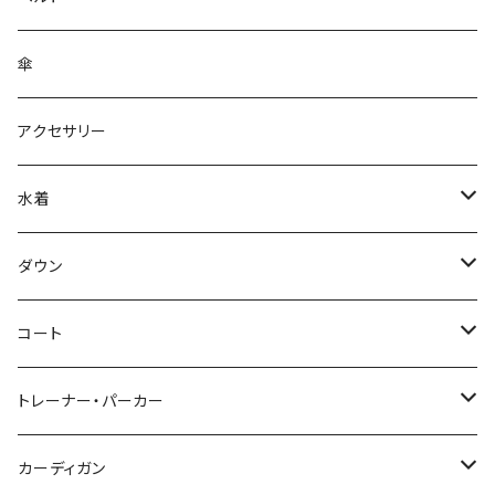
傘
アクセサリー
水着
～44/S
ダウン
46/M
～44/S
コート
48/L
46/M
～44/S
トレーナー・パーカー
50/XL～
48/L
46/M
～44/S
カーディガン