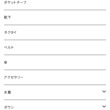
28cm～
ポケットチーフ
靴下
ネクタイ
ベルト
傘
アクセサリー
水着
～44/S
ダウン