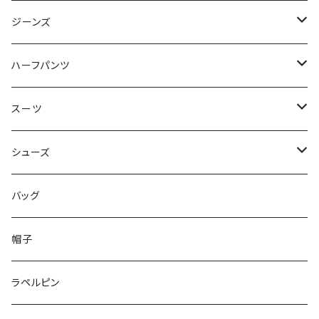
50/XL～
48/L
46/M
～44/S
ジーンズ
50/XL～
48/L
46/M
～44/S
ハーフパンツ
50/XL～
48/L
46/M
～44/S
スーツ
50/XL～
48/L
46/M
～44/S
シューズ
50/XL～
48/L
46/M
～25.5cm
バッグ
50/XL～
48/L
26cm～
帽子
50/XL～
27cm～
ラペルピン