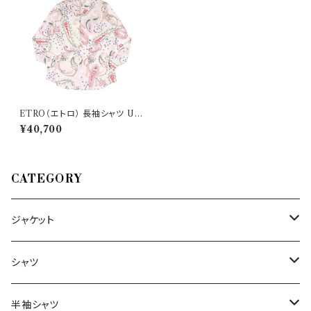
ETRO（エトロ） 長袖シャツ U1
2 1K094 6300 31985
¥40,700
CATEGORY
ジャケット
～44/S
シャツ
46/M
～44/S
半袖シャツ