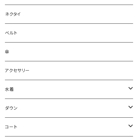
ネクタイ
ベルト
傘
アクセサリー
水着
～44/S
ダウン
46/M
～44/S
コート