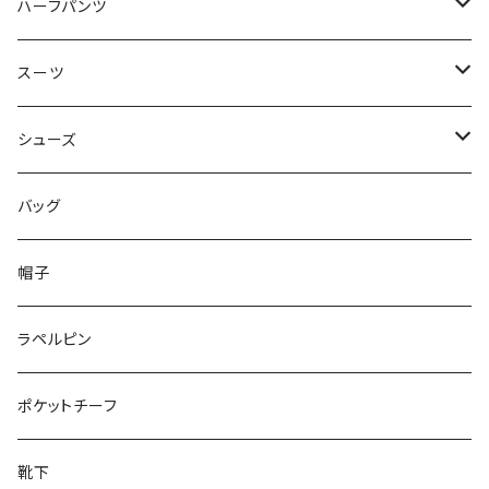
50/XL～
48/L
46/M
～44/S
ハーフパンツ
50/XL～
48/L
46/M
～44/S
スーツ
50/XL～
48/L
46/M
～44/S
シューズ
50/XL～
48/L
46/M
～25.5cm
バッグ
50/XL～
48/L
26cm～
帽子
50/XL～
27cm～
ラペルピン
28cm～
ポケットチーフ
靴下