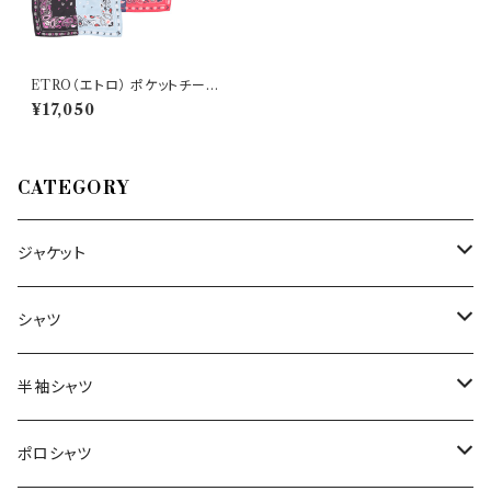
ETRO（エトロ） ポケットチーフ
Y12 1T199 5065 200 32011
¥17,050
CATEGORY
ジャケット
～44/S
シャツ
46/M
～44/S
半袖シャツ
48/L
46/M
～44/S
ポロシャツ