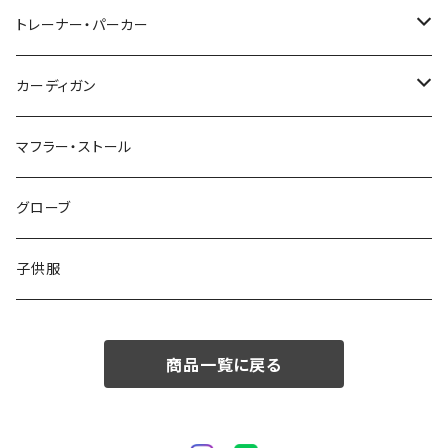
48/L
46/M
～44/S
トレーナー・パーカー
50/XL～
48/L
46/M
～44/S
カーディガン
50/XL～
48/L
46/M
～44/S
マフラー・ストール
50/XL～
48/L
46/M
グローブ
50/XL～
48/L
子供服
50/XL～
商品一覧に戻る