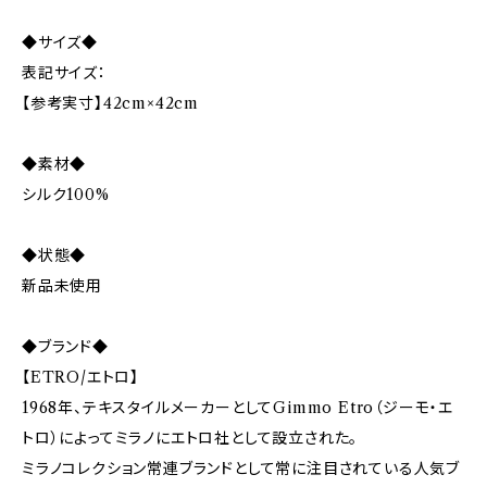
◆サイズ◆
表記サイズ：
【参考実寸】42cm×42cm
◆素材◆
シルク100%
◆状態◆
新品未使用
◆ブランド◆
【ETRO/エトロ】
1968年、テキスタイルメーカーとしてGimmo Etro（ジーモ・エ
トロ）によってミラノにエトロ社として設立された。
ミラノコレクション常連ブランドとして常に注目されている人気ブ