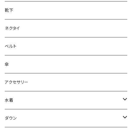
靴下
ネクタイ
ベルト
傘
アクセサリー
水着
～44/S
ダウン