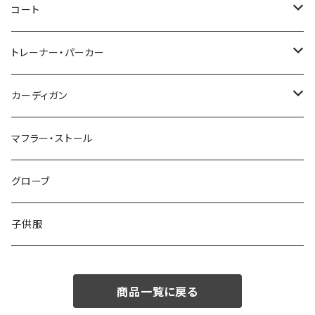
46/M
～44/S
コート
48/L
46/M
～44/S
トレーナー・パーカー
50/XL～
48/L
46/M
～44/S
カーディガン
50/XL～
48/L
46/M
～44/S
マフラー・ストール
50/XL～
48/L
46/M
グローブ
50/XL～
48/L
子供服
50/XL～
商品一覧に戻る