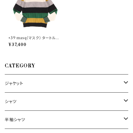
+39 masq（マスク） タートルネ
ックセーター 9128-7-00 320
¥37,400
88
CATEGORY
ジャケット
～44/S
シャツ
46/M
～44/S
半袖シャツ