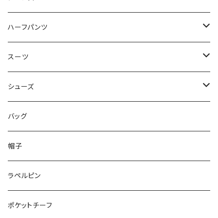
50/XL～
48/L
46/M
～44/S
ハーフパンツ
50/XL～
48/L
46/M
～44/S
スーツ
50/XL～
48/L
46/M
～44/S
シューズ
50/XL～
48/L
46/M
～25.5cm
バッグ
50/XL～
48/L
26cm～
帽子
50/XL～
27cm～
ラペルピン
28cm～
ポケットチーフ