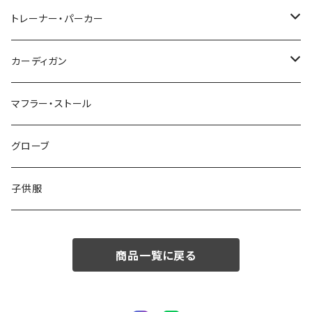
48/L
46/M
～44/S
トレーナー・パーカー
50/XL～
48/L
46/M
～44/S
カーディガン
50/XL～
48/L
46/M
～44/S
マフラー・ストール
50/XL～
48/L
46/M
グローブ
50/XL～
48/L
子供服
50/XL～
商品一覧に戻る