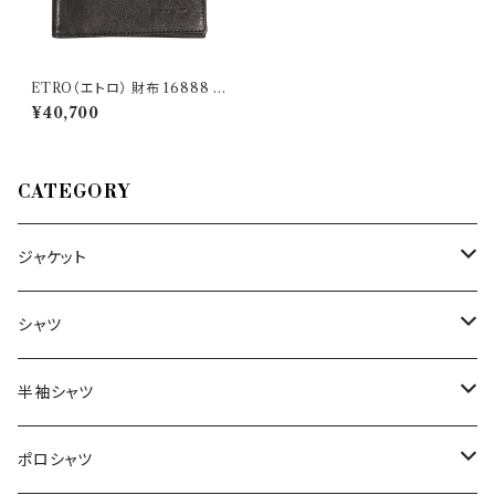
ETRO（エトロ） 財布 16888 3
2219
¥40,700
CATEGORY
ジャケット
～44/S
シャツ
46/M
～44/S
半袖シャツ
48/L
46/M
～44/S
ポロシャツ