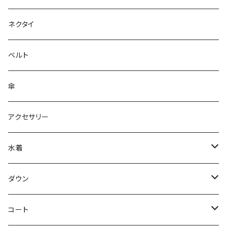
ネクタイ
ベルト
傘
アクセサリー
水着
～44/S
ダウン
46/M
～44/S
コート