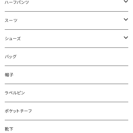
50/XL～
48/L
46/M
～44/S
ハーフパンツ
50/XL～
48/L
46/M
～44/S
スーツ
50/XL～
48/L
46/M
～44/S
シューズ
50/XL～
48/L
46/M
～25.5cm
バッグ
50/XL～
48/L
26cm～
帽子
50/XL～
27cm～
ラペルピン
28cm～
ポケットチーフ
靴下