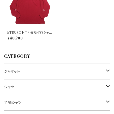
ETRO（エトロ） 長袖ポロシャツ
U22 1Y910 9990 32249
¥40,700
CATEGORY
ジャケット
～44/S
シャツ
46/M
～44/S
半袖シャツ