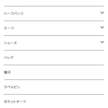
50/XL～
48/L
46/M
～44/S
ハーフパンツ
50/XL～
48/L
46/M
～44/S
スーツ
50/XL～
48/L
46/M
～44/S
シューズ
50/XL～
48/L
46/M
～25.5cm
バッグ
50/XL～
48/L
26cm～
帽子
50/XL～
27cm～
ラペルピン
28cm～
ポケットチーフ