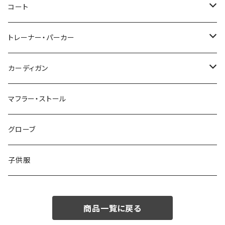
46/M
～44/S
コート
48/L
46/M
～44/S
トレーナー・パーカー
50/XL～
48/L
46/M
～44/S
カーディガン
50/XL～
48/L
46/M
～44/S
マフラー・ストール
50/XL～
48/L
46/M
グローブ
50/XL～
48/L
子供服
50/XL～
商品一覧に戻る