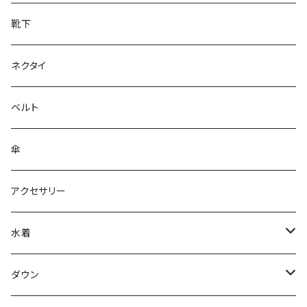
靴下
ネクタイ
ベルト
傘
アクセサリー
水着
～44/S
ダウン