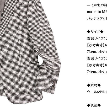
—その他の
made in M
パッチポケッ
◆サイズ◆
表記サイズ：5
【参考実寸】肩
73cm、袖丈 
表記サイズ：5
【参考実寸】肩幅
74cm、袖丈 
◆素材◆
ウール69%、
◆状態◆