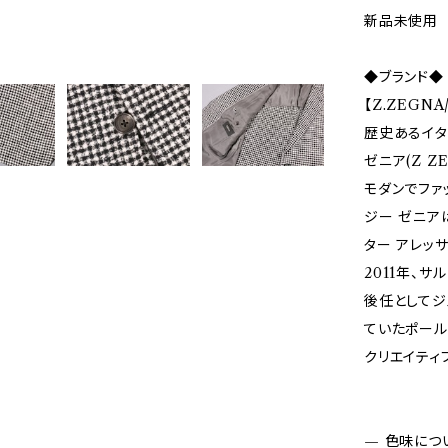
新品未使用
◆ブランド◆
【Z.ZEGN
歴史あるイタ
ゼニア(Z ZE
モダンでファ
ジー ゼニア
ター アレッ
2011年、
後任としてジ
ていたポール
クリエイティ
— 色味につ