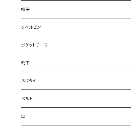
50/XL～
48/L
26cm～
帽子
50/XL～
27cm～
ラペルピン
28cm～
ポケットチーフ
靴下
ネクタイ
ベルト
傘