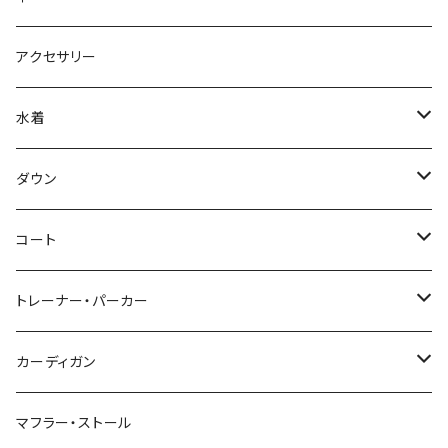
アクセサリー
水着
～44/S
ダウン
46/M
～44/S
コート
48/L
46/M
～44/S
トレーナー・パーカー
50/XL～
48/L
46/M
～44/S
カーディガン
50/XL～
48/L
46/M
～44/S
マフラー・ストール