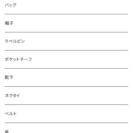
50/XL～
48/L
46/M
～25.5cm
バッグ
50/XL～
48/L
26cm～
帽子
50/XL～
27cm～
ラペルピン
28cm～
ポケットチーフ
靴下
ネクタイ
ベルト
傘