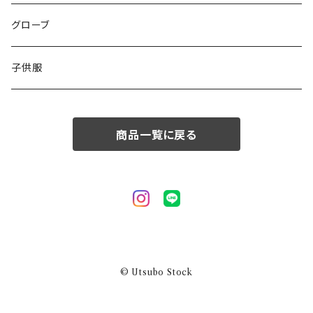
50/XL～
48/L
46/M
グローブ
50/XL～
48/L
子供服
50/XL～
商品一覧に戻る
© Utsubo Stock