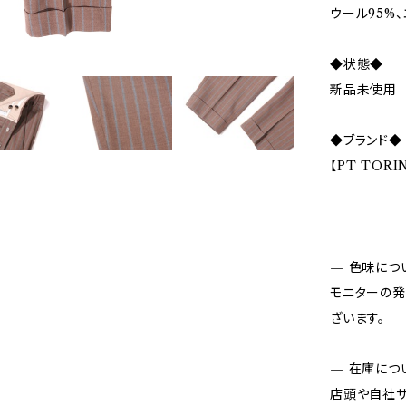
ウール95%
◆状態◆
新品未使用
◆ブランド◆
【PT TOR
— 色味につ
モニターの発
ざいます。
— 在庫につ
店頭や自社サ