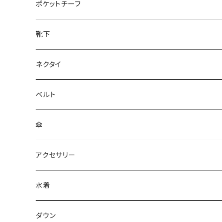
28cm～
ポケットチーフ
靴下
ネクタイ
ベルト
傘
アクセサリー
水着
～44/S
ダウン