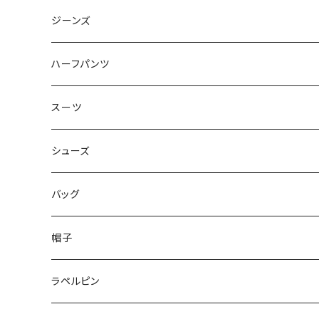
50/XL～
48/L
46/M
～44/S
ジーンズ
50/XL～
48/L
46/M
～44/S
ハーフパンツ
50/XL～
48/L
46/M
～44/S
スーツ
50/XL～
48/L
46/M
～44/S
シューズ
50/XL～
48/L
46/M
～25.5cm
バッグ
50/XL～
48/L
26cm～
帽子
50/XL～
27cm～
ラペルピン