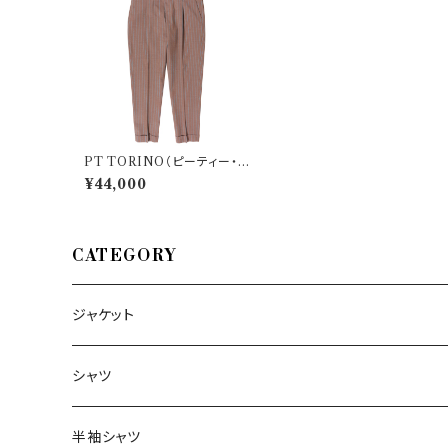
PT TORINO（ピーティー・ト
リノ） パンツ REBEL FIT 32
¥44,000
650
CATEGORY
ジャケット
～44/S
シャツ
46/M
～44/S
半袖シャツ