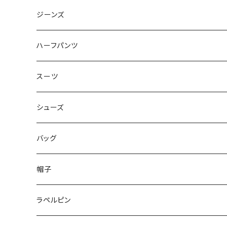
50/XL～
48/L
46/M
～44/S
ジーンズ
50/XL～
48/L
46/M
～44/S
ハーフパンツ
50/XL～
48/L
46/M
～44/S
スーツ
50/XL～
48/L
46/M
～44/S
シューズ
50/XL～
48/L
46/M
～25.5cm
バッグ
50/XL～
48/L
26cm～
帽子
50/XL～
27cm～
ラペルピン