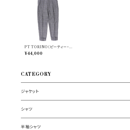
PT TORINO（ピーティー・ト
リノ） パンツ THE REPORT
¥44,000
ER 32668
CATEGORY
ジャケット
～44/S
シャツ
46/M
～44/S
半袖シャツ