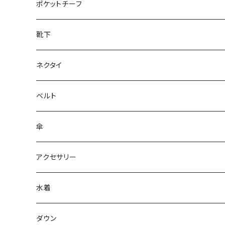
28cm～
ポケットチーフ
靴下
ネクタイ
ベルト
傘
アクセサリー
水着
～44/S
ダウン