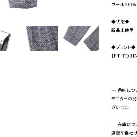
ウール100%
◆状態◆
新品未使用
◆ブランド◆
【PT TOR
— 色味につ
モニターの発
ざいます。
— 在庫につ
店頭や自社サ