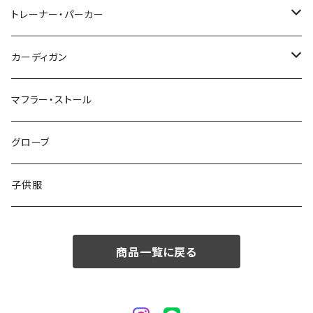
48/L
46/M
～44/S
トレーナー・パーカー
50/XL～
48/L
46/M
～44/S
カーディガン
50/XL～
48/L
46/M
～44/S
マフラー・ストール
50/XL～
48/L
46/M
グローブ
50/XL～
48/L
子供服
50/XL～
商品一覧に戻る