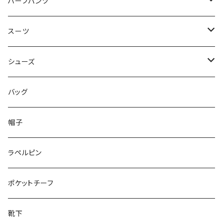
50/XL～
48/L
46/M
～44/S
ハーフパンツ
50/XL～
48/L
46/M
～44/S
スーツ
50/XL～
48/L
46/M
～44/S
シューズ
50/XL～
48/L
46/M
～25.5cm
バッグ
50/XL～
48/L
26cm～
帽子
50/XL～
27cm～
ラペルピン
28cm～
ポケットチーフ
靴下