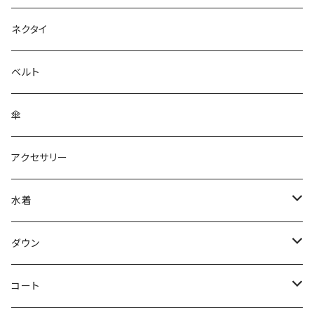
ネクタイ
ベルト
傘
アクセサリー
水着
～44/S
ダウン
46/M
～44/S
コート