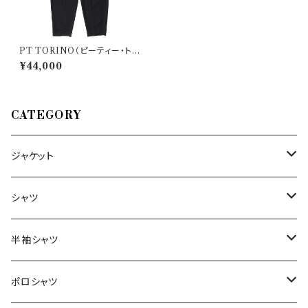
PT TORINO（ピーティー・トリ
ノ） パンツ DODICI 32717
¥44,000
CATEGORY
ジャケット
～44/S
シャツ
46/M
～44/S
半袖シャツ
48/L
46/M
～44/S
ポロシャツ