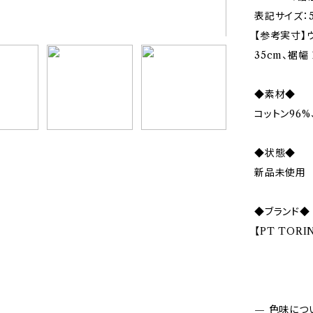
表記サイズ：5
【参考実寸】ウ
35cm、裾幅 
◆素材◆
コットン96%
◆状態◆
新品未使用
◆ブランド◆
【PT TOR
— 色味につ