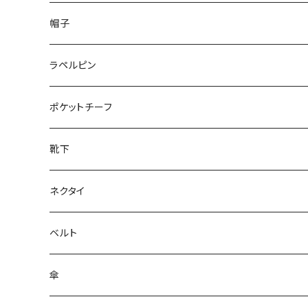
50/XL～
48/L
26cm～
帽子
50/XL～
27cm～
ラペルピン
28cm～
ポケットチーフ
靴下
ネクタイ
ベルト
傘