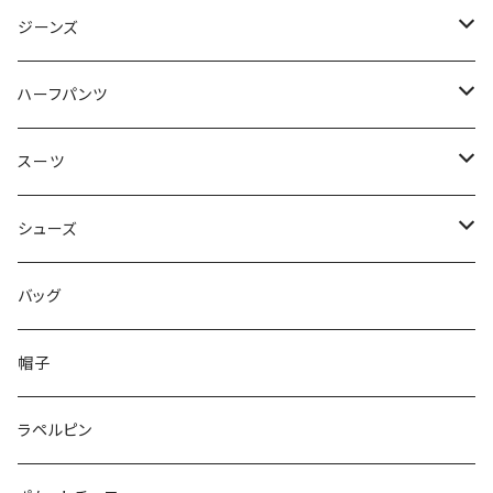
50/XL～
48/L
46/M
～44/S
ジーンズ
50/XL～
48/L
46/M
～44/S
ハーフパンツ
50/XL～
48/L
46/M
～44/S
スーツ
50/XL～
48/L
46/M
～44/S
シューズ
50/XL～
48/L
46/M
～25.5cm
バッグ
50/XL～
48/L
26cm～
帽子
50/XL～
27cm～
ラペルピン