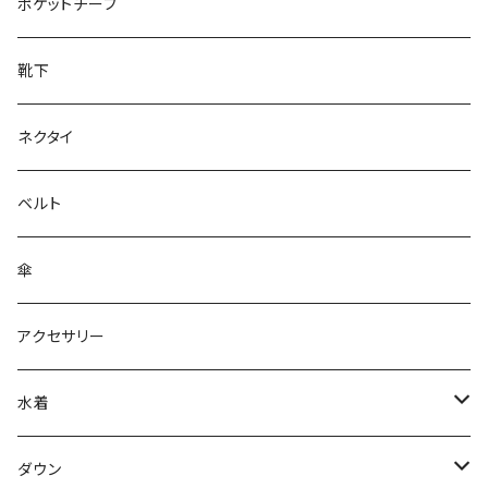
28cm～
ポケットチーフ
靴下
ネクタイ
ベルト
傘
アクセサリー
水着
～44/S
ダウン