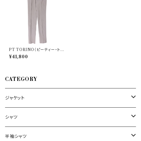
PT TORINO（ピーティー・トリ
ノ） パンツ SUPER SLIM FIT
¥41,800
32771
CATEGORY
ジャケット
～44/S
シャツ
46/M
～44/S
半袖シャツ