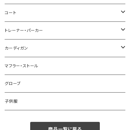
46/M
～44/S
コート
48/L
46/M
～44/S
トレーナー・パーカー
50/XL～
48/L
46/M
～44/S
カーディガン
50/XL～
48/L
46/M
～44/S
マフラー・ストール
50/XL～
48/L
46/M
グローブ
50/XL～
48/L
子供服
50/XL～
商品一覧に戻る